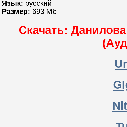
Язык:
русский
Размер:
693 Мб
Скачать: Данилова 
(Ауд
Un
Gi
Ni
T