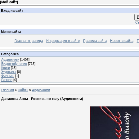
[
Мой сайт
]
Вход на сайт
В
Ст
Меню сайта
Главная страница
Информация о сайте
Правила сайта
Новости сайта
П
Categories
Аудиокниги
[1408]
Видео-обучение
[713]
Книги
[15]
Журналы
[0]
Фильмы
[1]
Разное
[0]
Главная
»
Файлы
»
Аудиокниги
Данилова Анна - Роспись по телу (Аудиокнига)