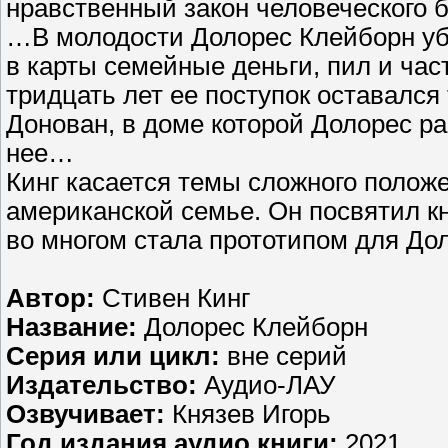
нравственный закон человеческого 
…В молодости Долорес Клейборн уб
в карты семейные деньги, пил и час
тридцать лет ее поступок оставался
Донован, в доме которой Долорес ра
нее…
Кинг касается темы сложного поло
американской семье. Он посвятил кн
во многом стала прототипом для До
Автор:
Стивен Кинг
Название:
Долорес Клейборн
Серия или цикл:
вне серий
Издательство:
Аудио-ЛАУ
Озвучивает:
Князев Игорь
Год издания аудио книги:
2021