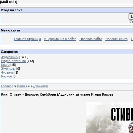
[
Мой сайт
]
Вход на сайт
В
Ст
Меню сайта
Главная страница
Информация о сайте
Правила сайта
Новости сайта
П
Categories
Аудиокниги
[1408]
Видео-обучение
[713]
Книги
[15]
Журналы
[0]
Фильмы
[1]
Разное
[0]
Главная
»
Файлы
»
Аудиокниги
Кинг Стивен - Долорес Клейборн (Аудиокнига) читает Игорь Князев