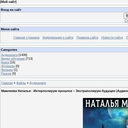
[
Мой сайт
]
Вход на сайт
В
Ст
Меню сайта
Главная страница
Информация о сайте
Правила сайта
Новости сайта
П
Categories
Аудиокниги
[1408]
Видео-обучение
[713]
Книги
[15]
Журналы
[0]
Фильмы
[1]
Разное
[0]
Главная
»
Файлы
»
Аудиокниги
Мамлеева Наталья - Интерполирую прошлое – Экстраполирую будущее (Аудио