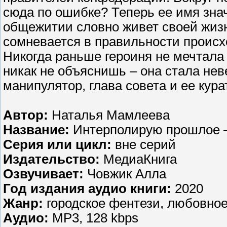
сюда по ошибке? Теперь ее имя знач
общежитии словно живет своей жизнь
сомневается в правильности происх
Никогда раньше героиня не мечтала 
никак не объяснишь – она стала не
манипулятор, глава совета и ее кура
Автор:
Наталья Мамлеева
Название:
Интерполирую прошлое –
Серия или цикл:
вне серий
Издательство:
МедиаКнига
Озвучивает:
Човжик Алла
Год издания аудио книги:
2020
Жанр:
городское фентези, любовно
Аудио:
MP3, 128 kbps