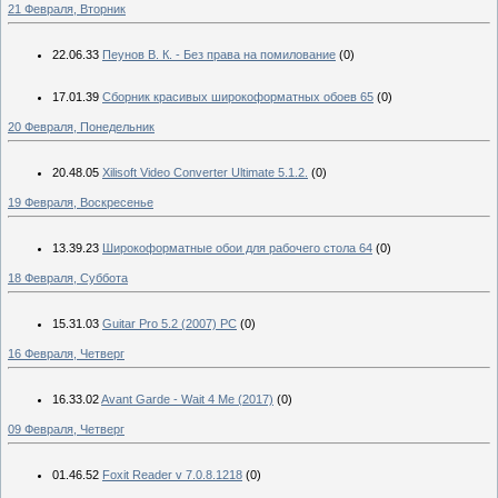
21 Февраля, Вторник
22.06.33
Пеунов В. К. - Без права на помилование
(0)
17.01.39
Сборник красивых широкоформатных обоев 65
(0)
20 Февраля, Понедельник
20.48.05
Xilisoft Video Converter Ultimate 5.1.2.
(0)
19 Февраля, Воскресенье
13.39.23
Широкоформатные обои для рабочего стола 64
(0)
18 Февраля, Суббота
15.31.03
Guitar Pro 5.2 (2007) PC
(0)
16 Февраля, Четверг
16.33.02
Avant Garde - Wait 4 Me (2017)
(0)
09 Февраля, Четверг
01.46.52
Foxit Reader v 7.0.8.1218
(0)