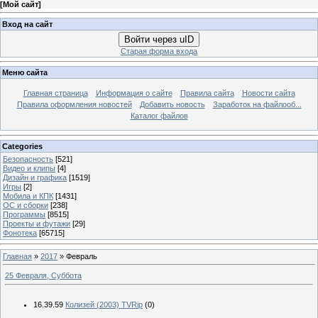
[
Мой сайт
]
Вход на сайт
Войти через uID
Старая форма входа
Меню сайта
Главная страница
Информация о сайте
Правила сайта
Новости сайта
Правила оформления новостей
Добавить новость
Заработок на файлооб...
Каталог файлов
Categories
Безопасность
[521]
Видео и клипы
[4]
Дизайн и графика
[1519]
Игры
[2]
Мобила и КПК
[1431]
ОС и сборки
[238]
Программы
[8515]
Проекты и футажи
[29]
Фонотека
[65715]
Главная
»
2017
»
Февраль
25 Февраля, Суббота
16.39.59
Колизей (2003) TVRip
(0)