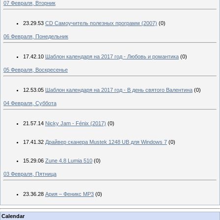
07 Февраля, Вторник
23.29.53
CD Самоучитель полезных программ (2007)
(0)
06 Февраля, Понедельник
17.42.10
Шаблон календаря на 2017 год - Любовь и романтика
(0)
05 Февраля, Воскресенье
12.53.05
Шаблон календаря на 2017 год - В день святого Валентина
(0)
04 Февраля, Суббота
21.57.14
Nicky Jam - Fénix (2017)
(0)
17.41.32
Драйвер сканера Mustek 1248 UB для Windows 7
(0)
15.29.06
Zune 4.8 Lumia 510
(0)
03 Февраля, Пятница
23.36.28
Ария – Феникс МР3
(0)
Calendar