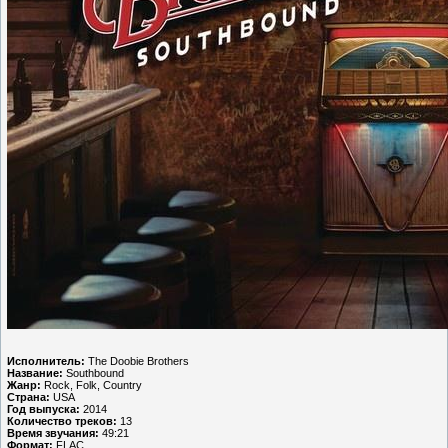
Исполнитель:
The Doobie Brothers
Название:
Southbound
Жанр:
Rock, Folk, Country
Страна:
USA
Год выпуска:
2014
Количество треков:
13
Время звучания:
49:21
Формат:
FLAC