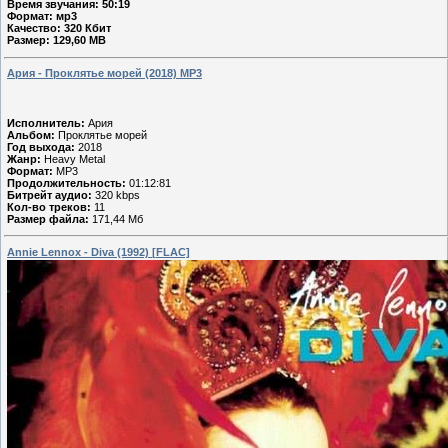
Время звучания: 50:19
Формат: мр3
Качество: 320 Кбит
Размер: 129,60 MB
Ария - Проклятье морей (2018) МР3
Исполнитель:
Ария
Альбом:
Проклятье морей
Год выхода:
2018
Жанр:
Heavy Metal
Формат:
MP3
Продолжительность:
01:12:81
Битрейт аудио:
320 kbps
Кол-во треков:
11
Размер файла:
171,44 Мб
Annie Lennox - Diva (1992) [FLAC]