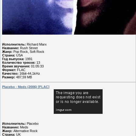
Исполнитель:
Richard Marx
Название:
Rush Street
Жанр:
Pop Rock, Soft Rock
Страна:
USA
Год выпуска:
1991
Количество треков:
13
Время звучания:
01:05:33
Формат:
FLAC
Качество:
16bit-44,1kHz
Размер:
487,59 MB
Placebo - Meds (2006) [FLAC]
Исполнитель:
Placebo
Название:
Meds
Жанр:
Alternative Rock
Страна:
UK