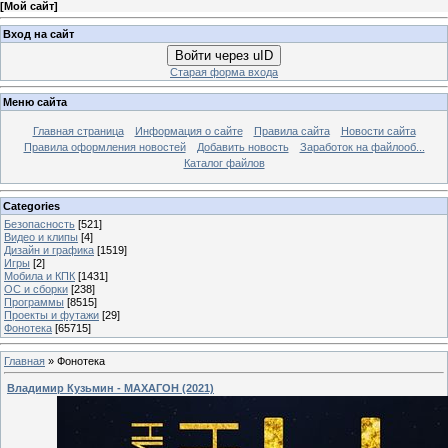
[
Мой сайт
]
Вход на сайт
Войти через uID
Старая форма входа
Меню сайта
Главная страница
Информация о сайте
Правила сайта
Новости сайта
Правила оформления новостей
Добавить новость
Заработок на файлооб...
Каталог файлов
Categories
Безопасность
[521]
Видео и клипы
[4]
Дизайн и графика
[1519]
Игры
[2]
Мобила и КПК
[1431]
ОС и сборки
[238]
Программы
[8515]
Проекты и футажи
[29]
Фонотека
[65715]
Главная
»
Фонотека
Владимир Кузьмин - МАХАГОН (2021)