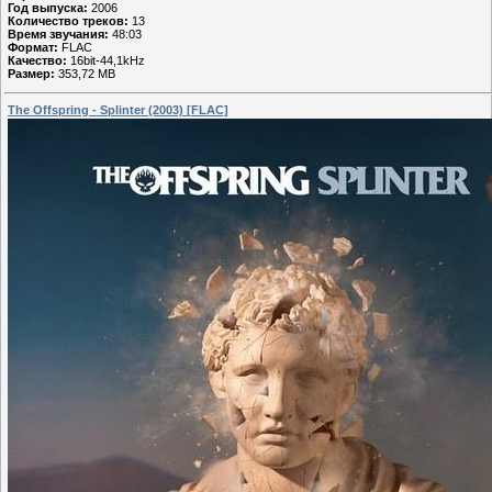
Год выпуска:
2006
Количество треков:
13
Время звучания:
48:03
Формат:
FLAC
Качество:
16bit-44,1kHz
Размер:
353,72 MB
The Offspring - Splinter (2003) [FLAC]