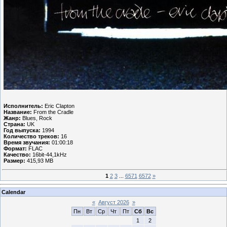
Исполнитель:
Eric Clapton
Название:
From the Cradle
Жанр:
Blues, Rock
Страна:
UK
Год выпуска:
1994
Количество треков:
16
Время звучания:
01:00:18
Формат:
FLAC
Качество:
16bit-44,1kHz
Размер:
415,93 MB
1
2
3
...
6571
6572
»
Calendar
«
Август 2026
»
Пн
Вт
Ср
Чт
Пт
Сб
Вс
1
2