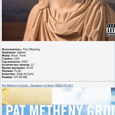
Исполнитель:
The Offspring
Название:
Splinter
Жанр:
Rock, Punk
Страна:
USA
Год выпуска:
2003
Количество треков:
12
Время звучания:
32:02
Формат:
FLAC
Качество:
16bit-44,1kHz
Размер:
247,09 MB
Pat Metheny Group - Speaking of Now (2002) [FLAC]