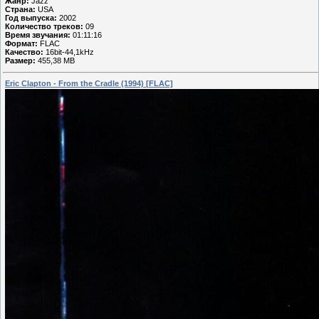
Жанр:
Jazz
Страна:
USA
Год выпуска:
2002
Количество треков:
09
Время звучания:
01:11:16
Формат:
FLAC
Качество:
16bit-44,1kHz
Размер:
455,38 MB
Eric Clapton - From the Cradle (1994) [FLAC]