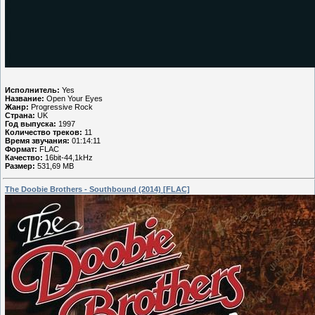
Исполнитель:
Yes
Название:
Open Your Eyes
Жанр:
Progressive Rock
Страна:
UK
Год выпуска:
1997
Количество треков:
11
Время звучания:
01:14:11
Формат:
FLAC
Качество:
16bit-44,1kHz
Размер:
531,69 MB
The Doobie Brothers - Southbound (2014) [FLAC]