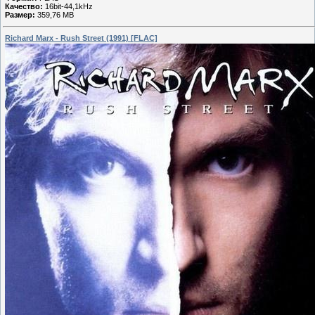
Качество:
16bit-44,1kHz
Размер:
359,76 MB
Richard Marx - Rush Street (1991) [FLAC]