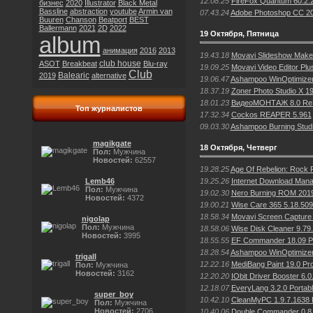
12.08.25
FireFox Quantum 60.2.
бизнес
2020
Illustrator
Black Metal
Bassline
abstraction
youtube
Armin van
07.43.24
Adobe Photoshop CC 20
Buuren
Chanson
Beatport
BEST
Ballermann
2021
2D
2022
19 Октября, Пятница
album
анимация
2016
2013
19.43.18
Movavi Slideshow Make
club house
ASOT
Breakbeat
Blu-ray
19.09.25
Movavi Video Editor Pl
Club
Balearic
2019
alternative
19.06.47
Ashampoo WinOptimizer 
18.37.19
Zoner Photo Studio X 1
18.01.23
ВидеоМОНТАЖ 8.0 RePa
Топ журналистов
17.32.34
Cockos REAPER 5.961
09.03.30
Ashampoo Burning Studio
magikgate
18 Октября, Четверг
Пол:
Мужчина
Новостей:
62557
19.28.25
Age Of Rebelion: Rock 
19.25.26
Internet Download Mana
Lemb46
Пол:
Мужчина
19.02.30
Nero Burning ROM 2019
Новостей:
4372
19.00.21
Wise Care 365 5.18.509
18.58.34
Movavi Screen Capture 
nigolap
Пол:
Мужчина
18.58.06
Wise Disk Cleaner 9.79.
Новостей:
3995
18.55.55
EF Commander 18.09 Po
18.28.54
Ashampoo WinOptimizer
trigall
12.22.16
MediBang Paint 19.0 Pro
Пол:
Мужчина
Новостей:
3162
12.20.20
IObit Driver Booster 6.
12.18.07
EveryLang 3.2.0 Portab
super_boy
10.42.10
CleanMyPC 1.9.7.1638 P
Пол:
Мужчина
Новостей:
2706
10.40.06
Double Commander 0.8.4