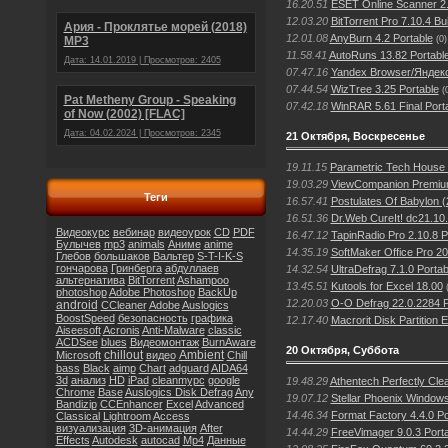
16.20.51
ESET Online Scanner 2.
12.03.20
BitTorrent Pro 7.10.4 B
Ария - Проклятье морей (2018)
12.01.08
AnyBurn 4.2 Portable
(0)
МР3
11.58.41
AutoRuns 13.82 Portabl
Дата: 14.01.2019 | Просмотров: 2405
07.47.16
Yandex Browser/Яндекс 
07.44.54
WizTree 3.25 Portable
(
Pat Metheny Group - Speaking
07.42.18
WinRAR 5.61 Final Port
of Now (2002) [FLAC]
Дата: 04.02.2024 | Просмотров: 2345
21 Октября, Воскресенье
19.11.15
Parametric Tech House 
19.03.29
ViewCompanion Premium
Теги
16.57.41
Postulates Of Babylon (
16.51.36
Dr.Web CureIt! dc21.10
Видеокурс
вебинар
видеоурок
CD
PDF
16.47.12
TapinRadio Pro 2.10.8 
Булычев
mp3
animals
Аниме
anime
14.35.19
SoftMaker Office Pro 2
Глебов
большаков
Вальтер
S-T-I-K-S
гончарова
Гринберга
абдуллаев
14.32.54
UltraDefrag 7.1.0 Portab
альтернатива
BitTorrent
Ashampoo
13.45.51
Kutools for Excel 18.00
photoshop
Adobe Photoshop
BackUp
12.20.03
O-O Defrag 22.0.2284 P
android
CCleaner
Adobe
Auslogics
BoostSpeed
безопасность
графика
12.17.40
Macrorit Disk Partition E
Aiseesoft
Acronis
Anti-Malware
classic
ACDSee
blues
Видеомонтаж
BurnAware
20 Октября, Суббота
chillout
Ambient
Microsoft
видео
Chill
bass
Black
aimp
Chart
adguard
AIDA64
3d
анализ
HD
iPad
cleanmypc
google
19.48.29
Athentech Perfectly Cle
Chrome
Base
Auslogics Disk Defrag
Any
19.07.12
Stellar Phoenix Window
Bandizip
CCEnhancer
Excel
Advanced
14.46.34
Format Factory 4.4.0 Po
Classical
Lightroom
Access
визуализация
3D-анимация
After
14.44.29
FreeVimager 9.0.3 Port
Effects
Autodesk
autocad
Mp4
Данные