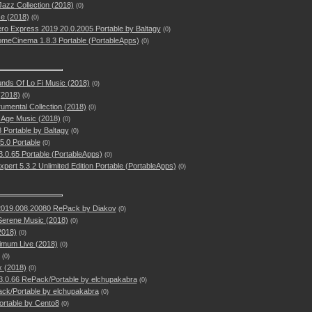
azz Collection (2018)
(0)
e (2018)
(0)
o Express 2019 20.0.2005 Portable by Baltagy
(0)
omeCinema 1.8.3 Portable (PortableApps)
(0)
unds Of Lo Fi Music (2018)
(0)
(2018)
(0)
umental Collection (2018)
(0)
 Age Music (2018)
(0)
 Portable by Baltagy
(0)
5.0 Portable
(0)
.0.65 Portable (PortableApps)
(0)
Expert 5.3.2 Unlimited Edition Portable (PortableApps)
(0)
2019.008.20080 RePack by Diakov
(0)
Serene Music (2018)
(0)
(2018)
(0)
imum Live (2018)
(0)
(0)
x (2018)
(0)
3.0.66 RePack/Portable by elchupakabra
(0)
Pack/Portable by elchupakabra
(0)
ortable by Cento8
(0)