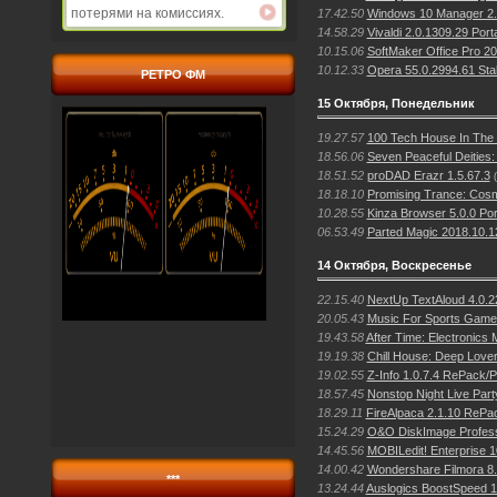
потерями на комиссиях.
17.42.50
Windows 10 Manager 2.
14.58.29
Vivaldi 2.0.1309.29 Por
10.15.06
SoftMaker Office Pro 20
10.12.33
Opera 55.0.2994.61 Sta
РЕТРО ФМ
15 Октября, Понедельник
19.27.57
100 Tech House In The 
18.56.06
Seven Peaceful Deities:
18.51.52
proDAD Erazr 1.5.67.3
18.18.10
Promising Trance: Cosm
10.28.55
Kinza Browser 5.0.0 Por
06.53.49
Parted Magic 2018.10.1
14 Октября, Воскресенье
22.15.40
NextUp TextAloud 4.0.
20.05.43
Music For Sports Game
19.43.58
After Time: Electronics 
19.19.38
Chill House: Deep Love
19.02.55
Z-Info 1.0.7.4 RePack/P
18.57.45
Nonstop Night Live Par
18.29.11
FireAlpaca 2.1.10 RePa
15.24.29
O&O DiskImage Professi
14.45.56
MOBILedit! Enterprise 1
14.00.42
Wondershare Filmora 8.
***
13.24.44
Auslogics BoostSpeed 1