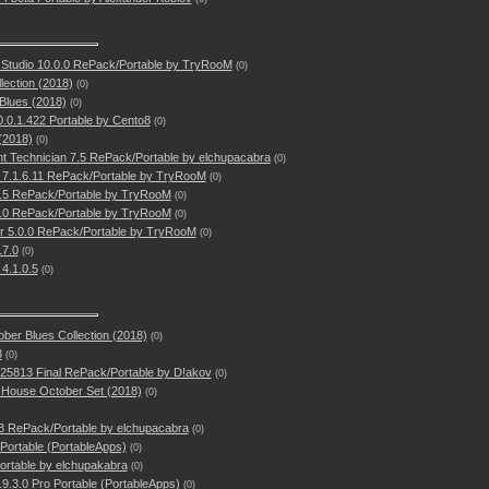
Studio 10.0.0 RePack/Portable by TryRooM
(0)
lection (2018)
(0)
Blues (2018)
(0)
.0.1.422 Portable by Cento8
(0)
(2018)
(0)
nt Technician 7.5 RePack/Portable by elchupacabra
(0)
 7.1.6.11 RePack/Portable by TryRooM
(0)
0.5 RePack/Portable by TryRooM
(0)
0.0 RePack/Portable by TryRooM
(0)
r 5.0.0 RePack/Portable by TryRooM
(0)
17.0
(0)
4.1.0.5
(0)
ber Blues Collection (2018)
(0)
3
(0)
 125813 Final RePack/Portable by D!akov
(0)
 House October Set (2018)
(0)
93 RePack/Portable by elchupacabra
(0)
 Portable (PortableApps)
(0)
ortable by elchupakabra
(0)
.9.3.0 Pro Portable (PortableApps)
(0)