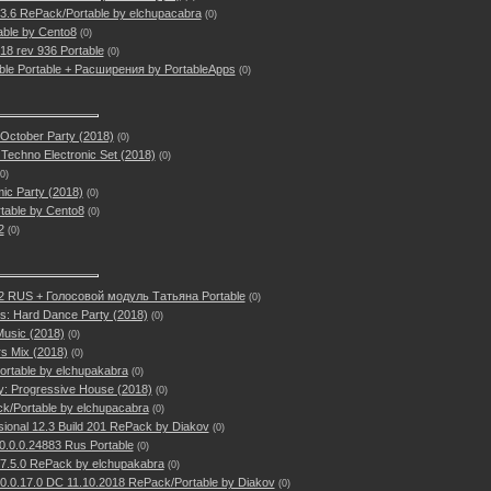
3.6 RePack/Portable by elchupacabra
(0)
table by Cento8
(0)
18 rev 936 Portable
(0)
ble Portable + Расширения by PortableApps
(0)
October Party (2018)
(0)
 Techno Electronic Set (2018)
(0)
(0)
ic Party (2018)
(0)
table by Cento8
(0)
2
(0)
22 RUS + Голосовой модуль Татьяна Portable
(0)
s: Hard Dance Party (2018)
(0)
Music (2018)
(0)
rs Mix (2018)
(0)
ortable by elchupakabra
(0)
ty: Progressive House (2018)
(0)
ck/Portable by elchupacabra
(0)
onal 12.3 Build 201 RePack by Diakov
(0)
0.0.0.24883 Rus Portable
(0)
7.5.0 RePack by elchupakabra
(0)
0.0.17.0 DC 11.10.2018 RePack/Portable by Diakov
(0)