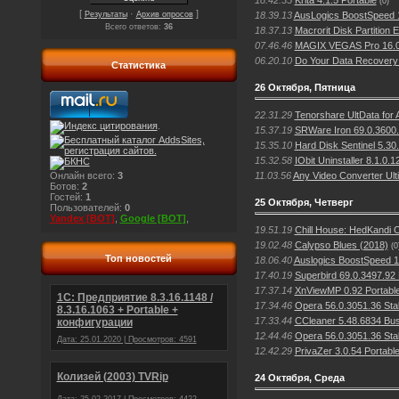
18.42.35
Krita 4.1.5 Portable
(0)
[
·
]
Результаты
Архив опросов
18.39.13
AusLogics BoostSpeed 1
Всего ответов:
36
18.37.13
Macrorit Disk Partition 
07.46.46
MAGIX VEGAS Pro 16.0 
06.20.10
Do Your Data Recovery 
Статистика
26 Октября, Пятница
22.31.29
Tenorshare UltData for A
.
15.37.19
SRWare Iron 69.0.3600.
15.35.10
Hard Disk Sentinel 5.30
15.32.58
IObit Uninstaller 8.1.0.
11.03.56
Any Video Converter Ult
Онлайн всего:
3
Ботов:
2
Гостей:
1
25 Октября, Четверг
Пользователей:
0
Yandex [BOT]
,
Google [BOT]
,
19.51.19
Chill House: HedKandi 
19.02.48
Calypso Blues (2018)
(0
Топ новостей
18.06.40
Auslogics BoostSpeed 1
17.40.19
Superbird 69.0.3497.92 
17.37.14
XnViewMP 0.92 Portabl
1С: Предприятие 8.3.16.1148 /
17.34.46
Opera 56.0.3051.36 Sta
8.3.16.1063 + Portable +
17.33.44
CCleaner 5.48.6834 Bus
конфигурации
12.44.46
Opera 56.0.3051.36 Sta
Дата: 25.01.2020 | Просмотров: 4591
12.42.29
PrivaZer 3.0.54 Portabl
Колизей (2003) TVRip
24 Октября, Среда