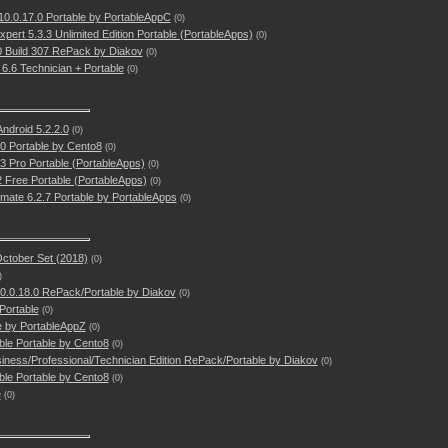
0.0.17.0 Portable by PortableAppC
(0)
Expert 5.3.3 Unlimited Edition Portable (PortableApps)
(0)
Build 307 RePack by Diakov
(0)
6.6 Technician + Portable
(0)
ndroid 5.2.2.0
(0)
0 Portable by Cento8
(0)
.3 Pro Portable (PortableApps)
(0)
12 Free Portable (PortableApps)
(0)
imate 6.2.7 Portable by PortableApps
(0)
October Set (2018)
(0)
)
0.0.18.0 RePack/Portable by Diakov
(0)
Portable
(0)
e by PortableAppZ
(0)
ble Portable by Cento8
(0)
iness/Professional/Technician Edition RePack/Portable by Diakov
(0)
ble Portable by Cento8
(0)
e
(0)