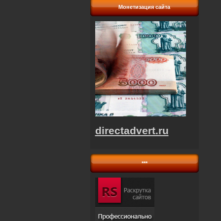
Монетизация сайта
directadvert.ru
***