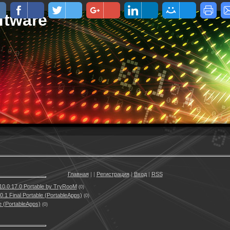
ftware
Главная
|
|
Регистрация
|
Вход
|
RSS
0.0.17.0 Portable by TryRooM
(0)
0.1 Final Portable (PortableApps)
(0)
e (PortableApps)
(0)