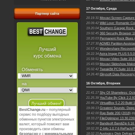
17 Октября, Среда
Партнер сайта
20.19.31
Movavi Screen Capture 
20.09.42
Wild Love: Romantic Col
19.20.04
Southern Garage Rock 
19.02.45
360 Security Browser 10
18.20.03
Permanent Rock Blues 
17.27.30
AOMEI Partition Assista
16.57.41
Wondershare Recoverit
Лучший
16.22.34
Astra Image PLUS 5.5.
курс обмена
15.59.51
Movavi Video Suite 18.
15.43.59
Movavi Slideshow Make
Обменять
15.02.42
TweakBit PCSuite 10.0.
14.26.40
iSkysoft Data Recovery 
на
16 Октября, Вторник
21.41.17
Shy Of Shameless: Octo
21.25.39
YouTube By Click 2.2.9
20.46.26
VirtualBox 5.2.20 Build
19.09.13
Greatest Sounds: Deep
BestChange.ru
– популярный
18.42.00
Rap Batle 200 (2018)
(0)
сервис по подбору выгодных
18.33.27
FileOptimizer 13.30.23
Открыть все валюты
обменных пунктов электронных
18.04.28
Bandisoft BandiZip 6.16
валют, который поможет вам
В Избранное
18.02.20
Z-Info 1.0.7.6 RePack/P
производить свои обмены
18.02.15
Auslogics Disk Defrag 4
безопасно
и с
минимальными