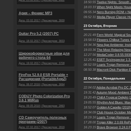
Дата: 25.02.2017 | Просмотров: 4422
18.50.55
Twelve Nights: Smooth J
18.03.33
When Night Meets Hous
09.55.34
Nero Burning ROM + Ner
Ария – Феникс МР3
09.52.31
Media Player Classic H
Дата: 03.02.2017 | Просмотров: 3930
23 Октября, Вторник
Guitar Pro 5.2 (2007) PC
20.21.49
Fern World: Magical So
19.58.53
Flowers Chillout Tunes 
Дата: 18.02.2017 | Просмотров: 3833
19.34.36
New Age Ambiente: Instr
19.03.36
The Most Relaxing New
Широкоформатные обои для
12.27.56
MediaCoder 0.8.55.5938
рабочего стола 64
12.25.41
ESET SysInspector 1.3.
Дата: 19.02.2017 | Просмотров: 3708
08.52.59
Loaris Trojan Remover 3
08.50.38
Macrorit Disk Partition 
FireFox 52.9.0 ESR Portable +
22 Октября, Понедельник
Расширения (PortableAppZ)
Дата: 06.07.2018 | Просмотров: 3694
22.04.02
Adobe Acrobat Pro DC 
19.31.42
Autumn Mood: Ambient 
CODIJY Photo Colorization Pro
19.20.49
Chill A Tropical Delight 
3.6.1 Ml/Rus
19.05.55
Rhythm And Blues: Max
Дата: 09.05.2018 | Просмотров: 2893
18.52.07
Golden A Capella (2018)
18.34.09
Club House October Mi
18.19.16
Loaris Trojan Remover 
CD Самоучитель полезных
программ (2007)
17.28.00
Trojan Killer 2.0.69 Re
16.23.15
Brave Browser 0.24.0 P
Дата: 07.02.2017 | Просмотров: 2816