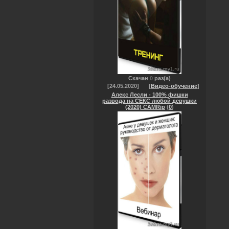
Скачан
0
раз(а)
[24.05.2020]
[
Видео-обучение
]
Алекс Лесли - 100% фишки
развода на СЕКС любой девушки
(2020) CAMRip
(
0
)