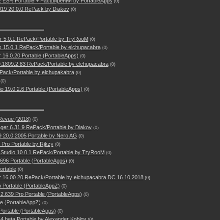
2 ESR Portable + Расширения by PortableApps
(0)
19 20.0.0 RePack by Diakov
(0)
r 5.0.1 RePack/Portable by TryRooM
(0)
us 15.0.1 RePack/Portable by elchupacabra
(0)
16.0.20 Portable (PortableApps)
(0)
9.1809.2.83 RePack/Portable by elchupacabra
(0)
ck/Portable by elchupakabra
(0)
(0)
 19.0.2.6 Portable (PortableApps)
(0)
Revue (2018)
(0)
ger 6.31.9 RePack/Portable by Diakov
(0)
 20.0.2005 Portable by Nero AG
(0)
 Pro Portable by Rjkzy
(0)
Studio 10.0.1 RePack/Portable by TryRooM
(0)
696 Portable (PortableApps)
(0)
rtable
(0)
 16.00.20 RePack/Portable by elchupacabra DC 16.10.2018
(0)
 Portable (PortableAppZ)
(0)
0.2.639 Pro Portable (PortableApps)
(0)
le (PortableAppZ)
(0)
ortable (PortableApps)
(0)
 beta Portable by Alexander Koblov
(0)