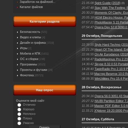
Заработок на файлооб...
21.05.08
Spirit Guide (2018)
(0)
Каталог файлов
20.47.48
Stay With The Feeling: 
20.30.20
Moments Of Clarity: Ess
20.05.18
HGM Electro House: Par
Категории раздела
07.57.21
PhotoMaster 5.15 Porta
07.54.47
Opera Dev 57.0.3090.0 P
Безопасность
[521]
29 Октября, Понедельник
Видео и клипы
[4]
Дизайн и графика
[1519]
22.39.55
Style Hard Techno (201
Игры
[2]
22.21.26
Heart Of The Island: E
Мобила и КПК
[1431]
22.06.55
On Air Eurodance (2018
ОС и сборки
19.58.47
RadioMaximus Pro 2.23.
[238]
14.30.42
Skype 8.32.0.53 Portabl
Программы
[8515]
14.28.40
TapinRadio Pro 2.10.9 P
Проекты и футажи
[29]
08.11.58
Мастер Визиток 10.0 Re
Фонотека
[65715]
08.09.35
WinUtilities Pro 15.4 Po
28 Октября, Воскресенье
Наш опрос
20.34.16
Opera 56.0.3051.43 Sta
Оцените мой сайт
20.27.32
NIUBI Partition Editor 7
Отлично
11.35.18
Master PDF Editor 5.0.6
Хорошо
11.33.21
XYplorer 19.20.0000 Pro
Неплохо
Плохо
27 Октября, Суббота
Ужасно