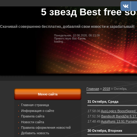
5 звезд Best free so
Скачивай совершенно бесплатно, добавляй свои новости и зарабатывай!
Понедельник, 10.08.2026, 08.13.09
Приветствую Вас
Гость
loading...
Главная
»
2018
»
Октябрь
Меню сайта
31 Октября, Среда
Главная страница
Информация о сайте
17.58.06
AusLogics BoostSpeed 1
17.51.56
Bandisoft BandiZip 6.17.
Правила сайта
17.48.49
AutoRuns 13.91 Portabl
Новости сайта
Правила оформления новостей
30 Октября, Вторник
Добавить новость