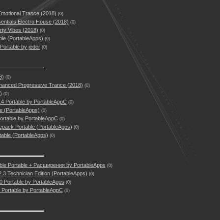
Emotional Trance (2018)
(0)
entials Electro House (2018)
(0)
ty Vibes (2018)
(0)
ble (PortableApps)
(0)
ortable by jeder
(0)
8)
(0)
nhanced Progressive Trance (2018)
(0)
)
(0)
4 Portable by PortableAppC
(0)
e (PortableApps)
(0)
ortable by PortableAppC
(0)
pack Portable (PortableApps)
(0)
rtable (PortableApps)
(0)
ble Portable + Расширения by PortableApps
(0)
.2.3 Technician Edition (PortableApps)
(0)
0 Portable by PortableApps
(0)
 Portable by PortableAppC
(0)