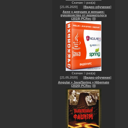
Скачан
0
раз(а)
[21.05.2020]
[
Видео-обучение
]
Акне у девушек и женщин:
руководство от дерматолога
(2019) PCRec
(
0
)
Скачан
0
раз(а)
[21.05.2020]
[
Видео-обучение
]
Angular + Java/Spring + Hibernate
(2020) PCRec
(
0
)