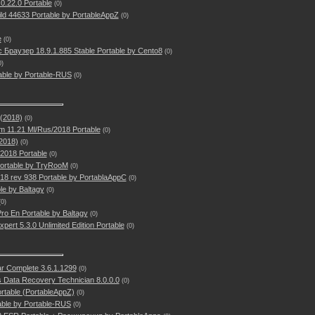
0.22.0 Portable
(0)
uild 44633 Portable by PortableAppZ
(0)
e
(0)
Браузер 18.9.1.885 Stable Portable by Cento8
(0)
0)
able by Portable-RUS
(0)
(2018)
(0)
 11.21 Ml/Rus/2018 Portable
(0)
2018)
(0)
.2018 Portable
(0)
Portable by TryRooM
(0)
018 rev 938 Portable by PortablaAppC
(0)
le by Baltagy
(0)
(0)
ro En Portable by Baltagy
(0)
xpert 5.3.0 Unlimited Edition Portable
(0)
ar Complete 3.6.1.1299
(0)
s Data Recovery Technician 8.0.0.0
(0)
rtable (PortableAppZ)
(0)
able by Portable-RUS
(0)