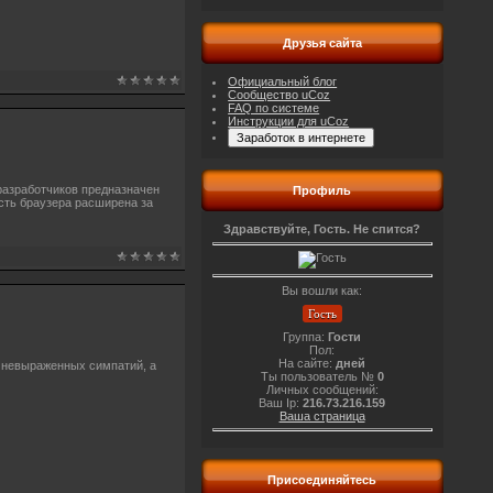
Друзья сайта
Официальный блог
Сообщество uCoz
FAQ по системе
Инструкции для uCoz
разработчиков предназначен
Профиль
сть браузера расширена за
Здравствуйте, Гость. Не спится?
Вы вошли как:
Гость
Группа:
Гости
Пол:
На сайте:
дней
 невыраженных симпатий, а
Ты пользователь №
0
Личных сообщений:
Ваш Ip:
216.73.216.159
Ваша страница
Присоединяйтесь