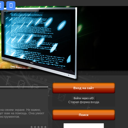
Вход на сайт
Войти через uID
Старая форма входа
а своем экране. Не важно,
дет вам на помощь. Она умеет
Поиск
инструментов.