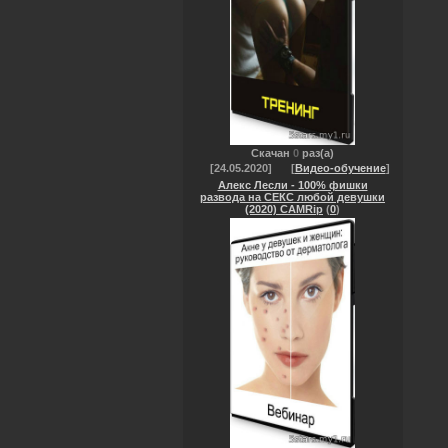
Скачан
0
раз(а)
[24.05.2020]
[
Видео-обучение
]
Алекс Лесли - 100% фишки
развода на СЕКС любой девушки
(2020) CAMRip
(
0
)