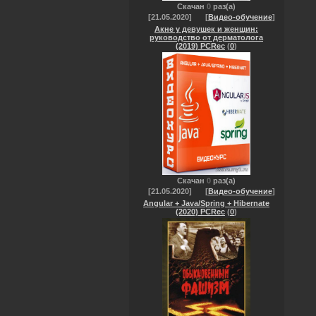
Скачан
0
раз(а)
[21.05.2020]
[
Видео-обучение
]
Акне у девушек и женщин:
руководство от дерматолога
(2019) PCRec
(
0
)
Скачан
0
раз(а)
[21.05.2020]
[
Видео-обучение
]
Angular + Java/Spring + Hibernate
(2020) PCRec
(
0
)