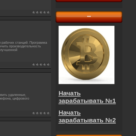
***
 рабочих станций. Программа
личить производительность
 улучшенной
Начать
овить удаленные,
лефона, цифрового
зарабатывать №1
Начать
зарабатывать №2