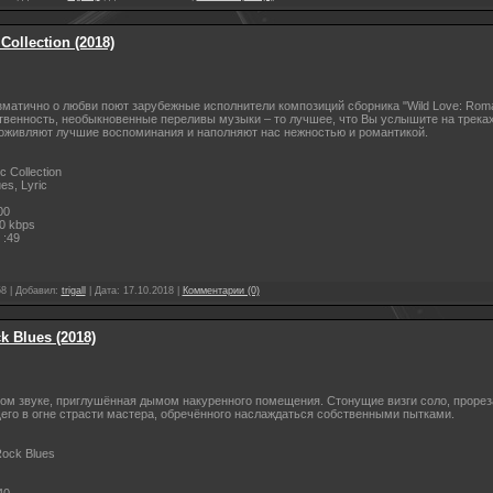
Collection (2018)
матично о любви поют зарубежные исполнители композиций сборника "Wild Love: Roman
твенность, необыкновенные переливы музыки – то лучшее, что Вы услышите на треках
оживляют лучшие воспоминания и наполняют нас нежностью и романтикой.
 Collection
es, Lyric
00
0 kbps
 :49
58
|
Добавил:
trigall
|
Дата:
17.10.2018
|
Комментарии (0)
k Blues (2018)
ном звуке, приглушённая дымом накуренного помещения. Стонущие визги соло, прорез
его в огне страсти мастера, обречённого наслаждаться собственными пытками.
ock Blues