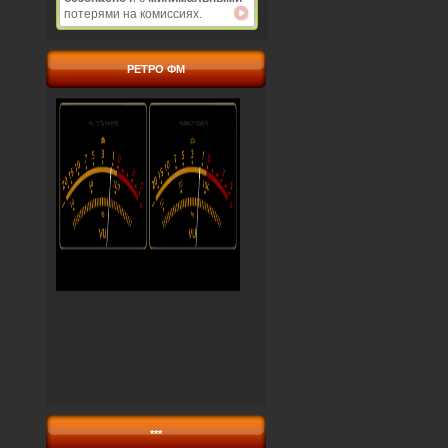
потерями на комиссиях.
РЕТРО ФМ
***