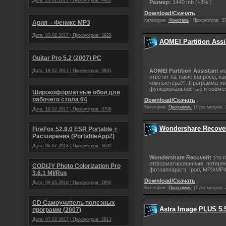
Дата: 25.02.2017 | Просмотров: 4420
Размер:
1440 mb (+3% )
Download/Скачать
Категория:
Фонотека
|
Просмотров:
3
Ария – Феникс МР3
Дата: 03.02.2017 | Просмотров: 3928
AOMEI Partition Assi
Guitar Pro 5.2 (2007) PC
AOMEI Partition Assistant
мо
Дата: 18.02.2017 | Просмотров: 3831
ответит на такие вопросы, к
компьютера?”. Программа позв
функциональностью и совме
Широкоформатные обои для
рабочего стола 64
Download/Скачать
Категория:
Программы
|
Просмотров:
Дата: 19.02.2017 | Просмотров: 3706
Wondershare Recover
FireFox 52.9.0 ESR Portable +
Расширения (PortableAppZ)
Дата: 06.07.2018 | Просмотров: 3690
Wondershare Recoverit
это п
отформатированные, потерян
CODIJY Photo Colorization Pro
фотоаппарата, Ipod, MP3/MP4
3.6.1 Ml/Rus
Download/Скачать
Дата: 09.05.2018 | Просмотров: 2892
Категория:
Программы
|
Просмотров:
CD Самоучитель полезных
Astra Image PLUS 5.
программ (2007)
Дата: 07.02.2017 | Просмотров: 2813