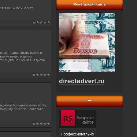
Монетизация сайта
ие в лучшую сторону
 может записывать видео с
вание видео в целях
ть видео на DVD и CD диски,
directadvert.ru
***
держкой большого количества
айдшоу всего за несколько