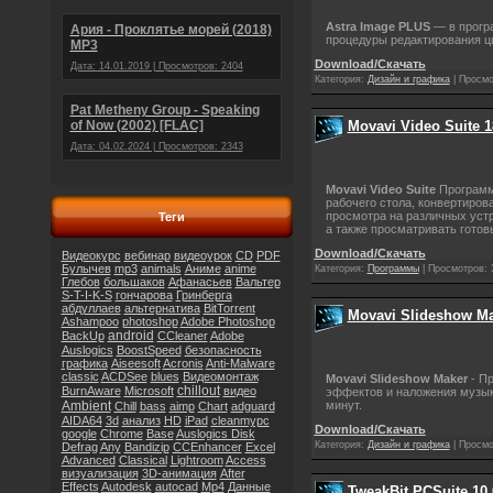
Astra Image PLUS
— в прогр
Ария - Проклятье морей (2018)
процедуры редактирования ц
МР3
Download/Скачать
Дата: 14.01.2019 | Просмотров: 2404
Категория:
Дизайн и графика
|
Просмо
Pat Metheny Group - Speaking
Movavi Video Suite 1
of Now (2002) [FLAC]
Дата: 04.02.2024 | Просмотров: 2343
Movavi Video Suite
Программа
рабочего стола, конвертиро
просмотра на различных устр
Теги
а также просматривать готов
Download/Скачать
Видеокурс
вебинар
видеоурок
CD
PDF
Булычев
mp3
animals
Аниме
anime
Категория:
Программы
|
Просмотров:
Глебов
большаков
Афанасьев
Вальтер
S-T-I-K-S
гончарова
Гринберга
абдуллаев
альтернатива
BitTorrent
Movavi Slideshow Ma
Ashampoo
photoshop
Adobe Photoshop
android
BackUp
CCleaner
Adobe
Auslogics
BoostSpeed
безопасность
графика
Aiseesoft
Acronis
Anti-Malware
classic
ACDSee
blues
Видеомонтаж
Movavi Slideshow Maker
- Пр
chillout
BurnAware
Microsoft
видео
эффектов и наложения музык
минут.
Ambient
Chill
bass
aimp
Chart
adguard
AIDA64
3d
анализ
HD
iPad
cleanmypc
Download/Скачать
google
Chrome
Base
Auslogics Disk
Категория:
Дизайн и графика
|
Просмо
Defrag
Any
Bandizip
CCEnhancer
Excel
Advanced
Classical
Lightroom
Access
визуализация
3D-анимация
After
Effects
Autodesk
autocad
Mp4
Данные
TweakBit PCSuite 10.