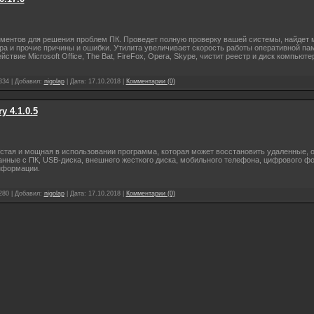
ментов для решения проблем ПК. Проведет полную проверку вашей системы, найдет
 и прочие причины и ошибки. Утилита увеличивает скорость работы оперативной памя
твие Microsoft Office, The Bat, FireFox, Opera, Skype, чистит реестр и диск компьюте
334
|
Добавил:
nigolap
|
Дата:
17.10.2018
|
Комментарии (0)
y 4.1.0.5
стая и мощная в использовании программа, которая может восстановить удаленные,
нные с ПК, USB-диска, внешнего жесткого диска, мобильного телефона, цифрового фо
информации.
280
|
Добавил:
nigolap
|
Дата:
17.10.2018
|
Комментарии (0)