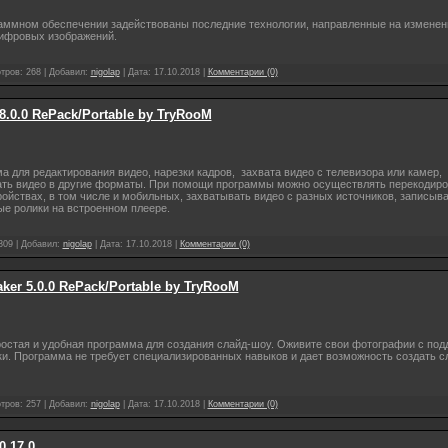
аммном обеспечении задействованы последние технологии, направленные на изменен
ифровых изображений.
тров:
268
|
Добавил:
nigolap
|
Дата:
17.10.2018
|
Комментарии (0)
8.0.0 RePack/Portable by TryRooM
 для редактирования видео, нарезки кадров, захвата видео с телевизора или камер,
вать видео в другие форматы. При помощи программы можно осуществлять перекодиро
ойствах, в том числе и мобильных, захватывать видео с разных источников, записыва
ые ролики на встроенном плеере.
309
|
Добавил:
nigolap
|
Дата:
17.10.2018
|
Комментарии (0)
ker 5.0.0 RePack/Portable by TryRooM
остая и удобная программа для создания слайд-шоу. Оживите свои фотографии с под
и. Программа не требует специализированных навыков и дает возможность создать сл
тров:
257
|
Добавил:
nigolap
|
Дата:
17.10.2018
|
Комментарии (0)
0.17.0