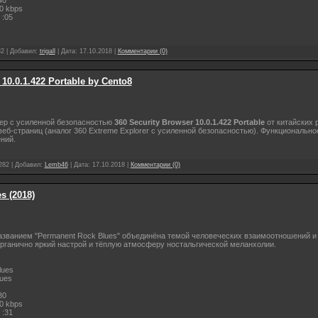
40
0 kbps
 :05
82
|
Добавил:
trigall
|
Дата:
17.10.2018
|
Комментарии (0)
 10.0.1.422 Portable by Cento8
ер с усиленной безопасностью
360 Security Browser 10.0.1.422 Portable
от китайских 
еб-страниц (аналог 360 Extreme Explorer с усиленной безопасностью). Функционально
ний.
282
|
Добавил:
Lemb46
|
Дата:
17.10.2018
|
Комментарии (0)
s (2018)
азванием "Permanent Rock Blues" объединёна темой человеческих взаимоотношений и
рганично яркий настрой и тёплую атмосферу ностальгической меланхолии.
lues
ues
30
0 kbps
 :31