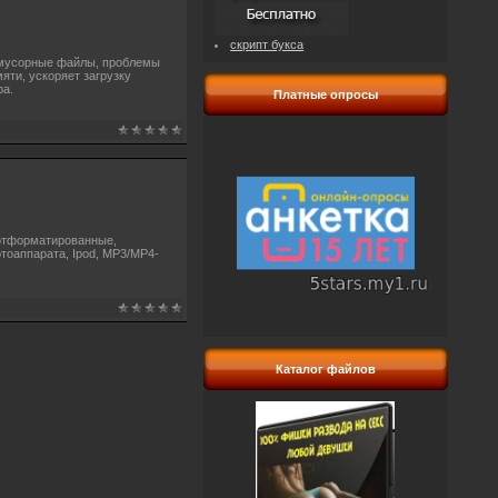
скрипт букса
 мусорные файлы, проблемы
ти, ускоряет загрузку
ра.
Платные опросы
 отформатированные,
тоаппарата, Ipod, MP3/MP4-
Каталог файлов