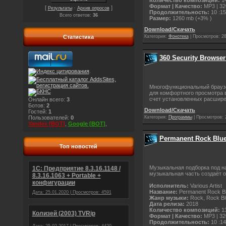
Количество композиций:
1
Формат | Качество:
MP3 | 32
[
·
]
Результаты
Архив опросов
Продолжительность:
10 :15
Всего ответов:
36
Размер:
1260 mb (+3% )
Download/Скачать
Категория:
Фонотека
|
Просмотров:
2
Статистика
360 Security Browser
.
Многофункциональный брауз
для комфортного просмотра в
счет установленных расшире
Онлайн всего:
3
Ботов:
2
Download/Скачать
Гостей:
1
Категория:
Программы
|
Просмотров:
Пользователей:
0
Yandex [BOT]
,
Google [BOT]
,
Permanent Rock Blue
Топ новостей
Музыкальная подборка под н
1С: Предприятие 8.3.16.1148 /
музыкальная часть создаёт о
8.3.16.1063 + Portable +
конфигурации
Исполнитель:
Various Artist
Название:
Permanent Rock B
Дата: 25.01.2020 | Просмотров: 4591
Жанр музыки:
Rock, Rock Bl
Дата релиза:
2018
Количество композиций:
1
Колизей (2003) TVRip
Формат | Качество:
MP3 | 32
Продолжительность:
10 :14