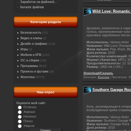
Заработок на файлооб...
Каталог файлов
Wild Love: Romantic 
Категории раздела
Душевно, романтично и хариз
голоса, проникновенная чувс
Безопасность
[521]
красивые зарубежные песни 
Видео и клипы
[4]
Исполнитель:
Various Artist
Дизайн и графика
[1519]
Название:
Wild Love: Romantic
Жанр музыки:
Pop, Rock, Blu
Игры
[2]
Дата релиза:
2018
Мобила и КПК
[1431]
Количество композиций:
2
Формат | Качество:
MP3 | 32
ОС и сборки
[238]
Продолжительность:
12 :52
Программы
[8515]
Размер:
1800 mb (+3% )
Проекты и футажи
[29]
Download/Скачать
Фонотека
Категория:
Фонотека
|
Просмотров:
3
[65715]
Southern Garage Roc
Наш опрос
Оцените мой сайт
Боль, резонирующая в гитар
Отлично
возбуждённые крики сгорающ
Хорошо
Неплохо
Исполнитель:
Various Artist
Название:
Southern Garage R
Плохо
Жанр музыки:
Garage Rock
Ужасно
Дата релиза:
2018