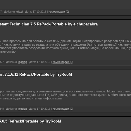
77
|
Добавил:
trigall
|
Дата:
17.10.2018
|
Комментарии (0)
stant Technician 7.5 RePack/Portable by elchupacabra
щная программа для работы с жёстким диском, администрирования разделов для ПК и
ак: “Как изменить размер раздела или объединить разделы без потери данных? Как уве
оляет управлять разделами жесткого диска, как и Partition Magic, но более мощно, с
стимостью.
327
|
Добавил:
nigolap
|
Дата:
17.10.2018
|
Комментарии (0)
it 7.1.6.11 RePack/Portable by TryRooM
рограмма, созданная для оказания помощи в восстановлении файлов. Может восстан
ные и недоступные данные с ПК, USB-диска, внешнего жесткого диска, мобильного те
-плеера и других носителей информации.
245
|
Добавил:
nigolap
|
Дата:
17.10.2018
|
Комментарии (0)
5.0.5 RePack/Portable by TryRooM