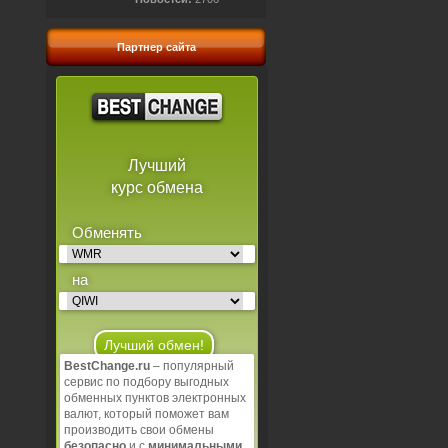
Партнер сайта
Лучший
курс обмена
Обменять
на
BestChange.ru
– популярный
сервис по подбору выгодных
Открыть все валюты
обменных пунктов электронных
валют, который поможет вам
В Избранное
производить свои обмены
безопасно
и с
минимальными