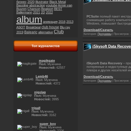
бизнес
2020
Illustrator
Black Metal
Bassline
abstraction
youtube
Armin van
Buuren
Chanson
Beatport
BEST
Ballermann
2021
2D
2022
album
PCSuite
полный пакет инстру
снижающие работу компьютера
анимация
2016
2013
Windows, повышает быстродейс
club house
ASOT
Breakbeat
Blu-ray
Download/Скачать
Club
Balearic
2019
alternative
Категория:
Программы
|
Просмотров:
iSkysoft Data Recover
Топ журналистов
magikgate
iSkysoft Data Recovery
– про
Пол:
Мужчина
потерянные и недоступные да
Новостей:
62557
плеера и других носителей 
Lemb46
Download/Скачать
Пол:
Мужчина
Категория:
Программы
|
Просмотров:
Новостей:
4372
nigolap
Пол:
Мужчина
Новостей:
3995
trigall
Пол:
Мужчина
Новостей:
3162
super_boy
Пол:
Мужчина
Новостей:
2706