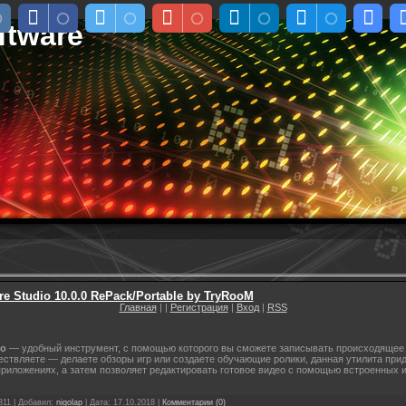
ftware
re Studio 10.0.0 RePack/Portable by TryRooM
Главная
|
|
Регистрация
|
Вход
|
RSS
io
— удобный инструмент, с помощью которого вы сможете записывать происходящее н
ствляете — делаете обзоры игр или создаете обучающие ролики, данная утилита при
риложениях, а затем позволяет редактировать готовое видео с помощью встроенных 
311
|
Добавил:
nigolap
|
Дата:
17.10.2018
|
Комментарии (0)