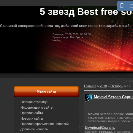
5 звезд Best free so
Скачивай совершенно бесплатно, добавляй свои новости и зарабатывай!
Пятница, 07.08.2026, 06.08.56
Приветствую Вас
Гость
loading...
Главная
»
2018
»
Октябрь
»
17
Меню сайта
Movavi Screen Captu
Главная страница
Информация о сайте
Правила сайта
Movavi Screen Capture Stud
какую деятельность вы осуще
Новости сайта
захватывать видео в любых п
Правила оформления новостей
Download/Скачать
Добавить новость
Категория:
Программы
|
Просмотров: