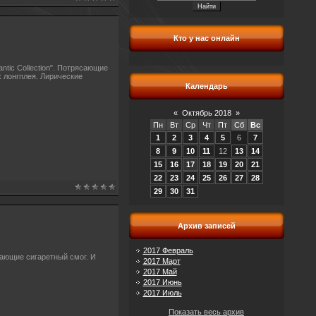
Кто у нас онлайн
tic Collection". Потрясающие
 лонгплея. Лирические
Календарь
«
Октябрь 2018
»
Пн
Вт
Ср
Чт
Пт
Сб
Вс
1
2
3
4
5
6
7
8
9
10
11
12
13
14
15
16
17
18
19
20
21
22
23
24
25
26
27
28
29
30
31
Архив записей
2017 Февраль
ающие сигаретный смог. И
2017 Март
2017 Май
2017 Июнь
2017 Июль
Показать весь архив