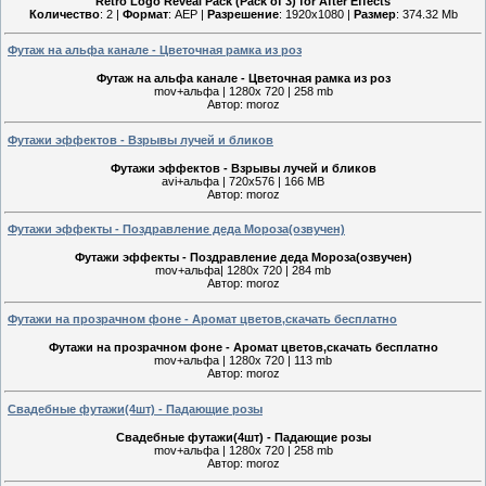
Retro Logo Reveal Pack (Pack of 3) for After Effects
Количество
: 2 |
Формат
: AEP |
Разрешение
: 1920x1080 |
Размер
: 374.32 Mb
Футаж на альфа канале - Цветочная рамка из роз
Футаж на альфа канале - Цветочная рамка из роз
mov+альфа | 1280х 720 | 258 mb
Автор: moroz
Футажи эффектов - Взрывы лучей и бликов
Футажи эффектов - Взрывы лучей и бликов
avi+альфа | 720x576 | 166 MB
Автор: moroz
Футажи эффекты - Поздравление деда Мороза(озвучен)
Футажи эффекты - Поздравление деда Мороза(озвучен)
mov+альфа| 1280х 720 | 284 mb
Автор: moroz
Футажи на прозрачном фоне - Аромат цветов,скачать бесплатно
Футажи на прозрачном фоне - Аромат цветов,скачать бесплатно
mov+альфа | 1280х 720 | 113 mb
Автор: moroz
Свадебные футажи(4шт) - Падающие розы
Свадебные футажи(4шт) - Падающие розы
mov+альфа | 1280х 720 | 258 mb
Автор: moroz