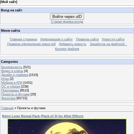
[
Мой сайт
]
Вход на сайт
Войти через uID
Старая форма входа
Меню сайта
Главная страница
Информация о сайте
Правила сайта
Новости сайта
Правила оформления новостей
Добавить новость
Заработок на файлооб...
Каталог файлов
Categories
Безопасность
[521]
Видео и клипы
[4]
Дизайн и графика
[1519]
Игры
[2]
Мобила и КПК
[1431]
ОС и сборки
[238]
Программы
[8515]
Проекты и футажи
[29]
Фонотека
[65715]
Главная
»
Проекты и футажи
Retro Logo Reveal Pack (Pack of 3) for After Effects