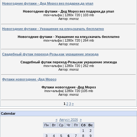
Новогодние футажи - Дед Мороз вез подарки,да упал
Новогодние футажи - Дед Мороз вез подарки,да упал
mov+альфа | 1280х 720 | 103 mb
Автор: moroz
Новогодние футажи - Украшение на елку,скачать бесплатно
Новогодние футажи - Украшение на елку,скачать бесплатно
mov+альфа | 1280х 720 | 264 mb
Автор: moroz
Свадебный футаж переход-Розы,как украшение эпизода
Свадебный футаж переход-Розы,как украшение эпизода
mov+альфа | 1280х 720 | 262 mb
Автор: moroz
Футажи новогодние -Дед Мороз
Футажи новогодние -Дед Мороз
mov+альфа| 1280х 720 |105 mb
Автор: moroz
1
2
3
»
Calendar
«
Август 2026
»
Пн
Вт
Ср
Чт
Пт
Сб
Вс
1
2
3
4
5
6
7
8
9