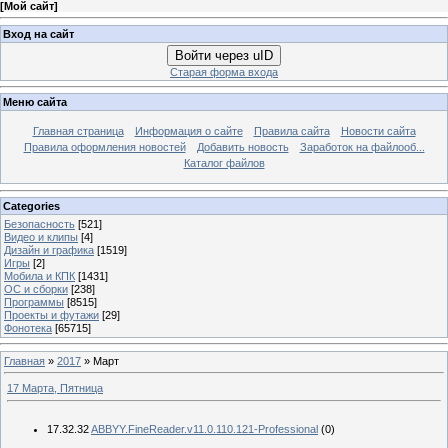
[
Мой сайт
]
Вход на сайт
Войти через uID
Старая форма входа
Меню сайта
Главная страница
Информация о сайте
Правила сайта
Новости сайта
Правила оформления новостей
Добавить новость
Заработок на файлооб...
Каталог файлов
Categories
Безопасность
[521]
Видео и клипы
[4]
Дизайн и графика
[1519]
Игры
[2]
Мобила и КПК
[1431]
ОС и сборки
[238]
Программы
[8515]
Проекты и футажи
[29]
Фонотека
[65715]
Главная
»
2017
»
Март
17 Марта, Пятница
17.32.32
ABBYY.FineReader.v11.0.110.121-Professional
(0)