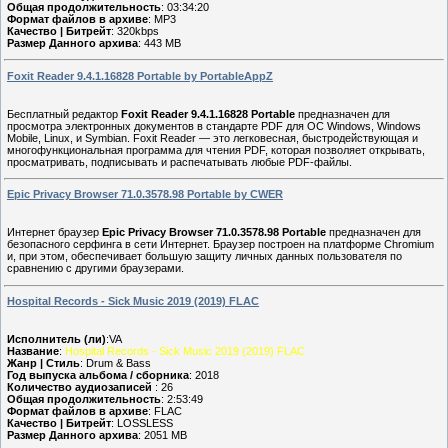
Общая продолжительность
: 03:34:20
Формат файлов в архиве
: MP3
Качество | Битрейт
: 320kbps
Размер Данного архива
: 443 MB
Foxit Reader 9.4.1.16828 Portable by PortableAppZ
Бесплатный редактор
Foxit Reader 9.4.1.16828 Portable
предназначен для
просмотра электронных документов в стандарте PDF для ОС Windows, Windows
Mobile, Linux, и Symbian. Foxit Reader — это легковесная, быстродействующая и
многофункциональная программа для чтения PDF, которая позволяет открывать,
просматривать, подписывать и распечатывать любые PDF-файлы.
Epic Privacy Browser 71.0.3578.98 Portable by CWER
Интернет браузер
Epic Privacy Browser 71.0.3578.98 Portable
предназначен для
безопасного серфинга в сети Интернет. Браузер построен на платформе Chromium
и, при этом, обеспечивает большую защиту личных данных пользователя по
сравнению с другими браузерами.
Hospital Records - Sick Music 2019 (2019) FLAC
Исполнитель (ли)
:VA
Название
:
Hospital Records - Sick Music 2019 (2019) FLAC
Жанр | Стиль
: Drum & Bass
Год выпуска альбома / сборника
: 2018
Количество аудиозаписей
: 26
Общая продолжительность
: 2:53:49
Формат файлов в архиве
: FLAC
Качество | Битрейт
: LOSSLESS
Размер Данного архива
: 2051 MB