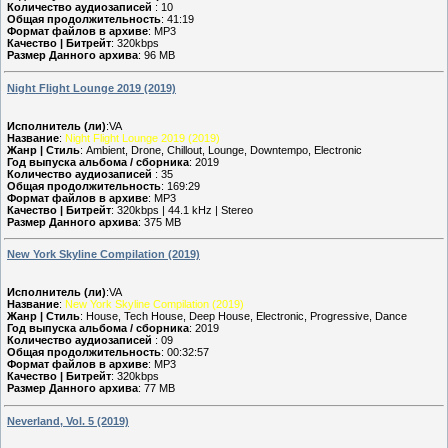
Количество аудиозаписей
: 10
Общая продолжительность
: 41:19
Формат файлов в архиве
: MP3
Качество | Битрейт
: 320kbps
Размер Данного архива
: 96 MB
Night Flight Lounge 2019 (2019)
Исполнитель (ли)
:VA
Название
:
Night Flight Lounge 2019 (2019)
Жанр | Стиль
: Ambient, Drone, Chillout, Lounge, Downtempo, Electronic
Год выпуска альбома / сборника
: 2019
Количество аудиозаписей
: 35
Общая продолжительность
: 169:29
Формат файлов в архиве
: MP3
Качество | Битрейт
: 320kbps | 44.1 kHz | Stereo
Размер Данного архива
: 375 MB
New York Skyline Compilation (2019)
Исполнитель (ли)
:VA
Название
:
New York Skyline Compilation (2019)
Жанр | Стиль
: House, Tech House, Deep House, Electronic, Progressive, Dance
Год выпуска альбома / сборника
: 2019
Количество аудиозаписей
: 09
Общая продолжительность
: 00:32:57
Формат файлов в архиве
: MP3
Качество | Битрейт
: 320kbps
Размер Данного архива
: 77 MB
Neverland, Vol. 5 (2019)