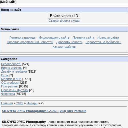
[
Мой сайт
]
Вход на сайт
Войти через uID
Старая форма входа
Меню сайта
Главная страница
Информация о сайте
Правила сайта
Новости сайта
Правила оформления новостей
Добавить новость
Заработок на файлооб...
Каталог файлов
Categories
Безопасность
[521]
Видео и клипы
[4]
Дизайн и графика
[1519]
Игры
[2]
Мобила и КПК
[1431]
ОС и сборки
[238]
Программы
[8515]
Проекты и футажи
[29]
Фонотека
[65715]
Главная
»
2019
»
Январь
»
29
SILKYPIX JPEG Photography 8.2.29.1 (x64) Rus Portable
SILKYPIX JPEG Photography
- легко позволит вам полностью воплотить
творческие планы! Всего пару кликов и вы сможете улучшить JPEG фотографии,