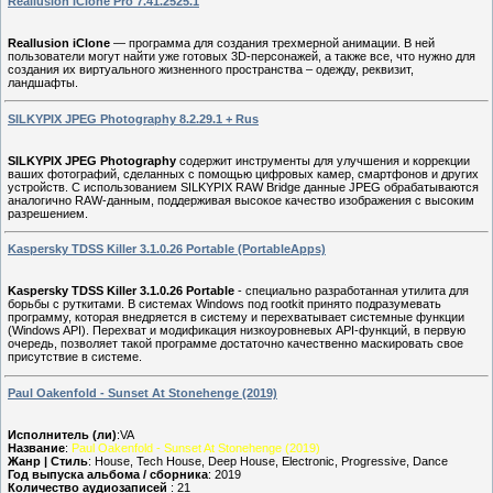
Reallusion iClone Pro 7.41.2525.1
Reallusion iClone
— программа для создания трехмерной анимации. В ней
пользователи могут найти уже готовых 3D-персонажей, а также все, что нужно для
создания их виртуального жизненного пространства – одежду, реквизит,
ландшафты.
SILKYPIX JPEG Photography 8.2.29.1 + Rus
SILKYPIX JPEG Photography
содержит инструменты для улучшения и коррекции
ваших фотографий, сделанных с помощью цифровых камер, смартфонов и других
устройств. С использованием SILKYPIX RAW Bridge данные JPEG обрабатываются
аналогично RAW-данным, поддерживая высокое качество изображения с высоким
разрешением.
Kaspersky TDSS Killer 3.1.0.26 Portable (PortableApps)
Kaspersky TDSS Killer 3.1.0.26 Portable
- специально разработанная утилита для
борьбы с руткитами. В системах Windows под rootkit принято подразумевать
программу, которая внедряется в систему и перехватывает системные функции
(Windows API). Перехват и модификация низкоуровневых API-функций, в первую
очередь, позволяет такой программе достаточно качественно маскировать свое
присутствие в системе.
Paul Oakenfold - Sunset At Stonehenge (2019)
Исполнитель (ли)
:VA
Название
:
Paul Oakenfold - Sunset At Stonehenge (2019)
Жанр | Стиль
: House, Tech House, Deep House, Electronic, Progressive, Dance
Год выпуска альбома / сборника
: 2019
Количество аудиозаписей
: 21