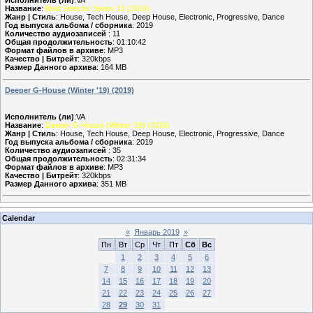
Исполнитель (ли)
:VA
Название
:
Beat Selector Series 13 (2019)
Жанр | Стиль
: House, Tech House, Deep House, Electronic, Progressive, Dance
Год выпуска альбома / сборника
: 2019
Количество аудиозаписей
: 11
Общая продолжительность
: 01:10:42
Формат файлов в архиве
: MP3
Качество | Битрейт
: 320kbps
Размер Данного архива
: 164 MB
Deeper G-House (Winter '19) (2019)
Исполнитель (ли)
:VA
Название
:
Deeper G-House (Winter '19) (2019)
Жанр | Стиль
: House, Tech House, Deep House, Electronic, Progressive, Dance
Год выпуска альбома / сборника
: 2019
Количество аудиозаписей
: 35
Общая продолжительность
: 02:31:34
Формат файлов в архиве
: MP3
Качество | Битрейт
: 320kbps
Размер Данного архива
: 351 MB
Calendar
«
Январь 2019
»
Пн
Вт
Ср
Чт
Пт
Сб
Вс
1
2
3
4
5
6
7
8
9
10
11
12
13
14
15
16
17
18
19
20
21
22
23
24
25
26
27
28
29
30
31