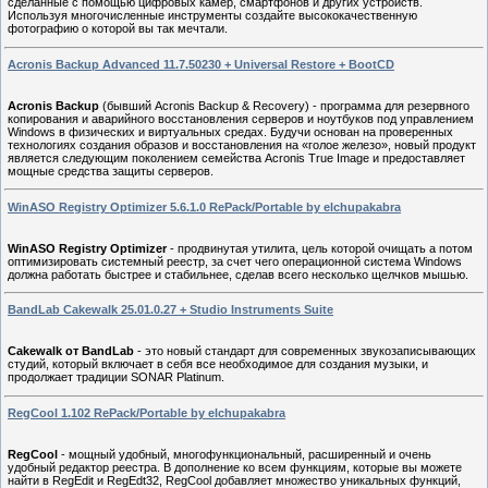
сделанные с помощью цифровых камер, смартфонов и других устройств.
Используя многочисленные инструменты создайте высококачественную
фотографию о которой вы так мечтали.
Acronis Backup Advanced 11.7.50230 + Universal Restore + BootCD
Acronis Backup
(бывший Acronis Backup & Recovery) - программа для резервного
копирования и аварийного восстановления серверов и ноутбуков под управлением
Windows в физических и виртуальных средах. Будучи основан на проверенных
технологиях создания образов и восстановления на «голое железо», новый продукт
является следующим поколением семейства Acronis True Image и предоставляет
мощные средства защиты серверов.
WinASO Registry Optimizer 5.6.1.0 RePack/Portable by elchupakabra
WinASO Registry Optimizer
- продвинутая утилита, цель которой очищать а потом
оптимизировать системный реестр, за счет чего операционной система Windows
должна работать быстрее и стабильнее, сделав всего несколько щелчков мышью.
BandLab Cakewalk 25.01.0.27 + Studio Instruments Suite
Cakewalk от BandLab
- это новый стандарт для современных звукозаписывающих
студий, который включает в себя все необходимое для создания музыки, и
продолжает традиции SONAR Platinum.
RegCool 1.102 RePack/Portable by elchupakabra
RegCool
- мощный удобный, многофункциональный, расширенный и очень
удобный редактор реестра. В дополнение ко всем функциям, которые вы можете
найти в RegEdit и RegEdt32, RegCool добавляет множество уникальных функций,