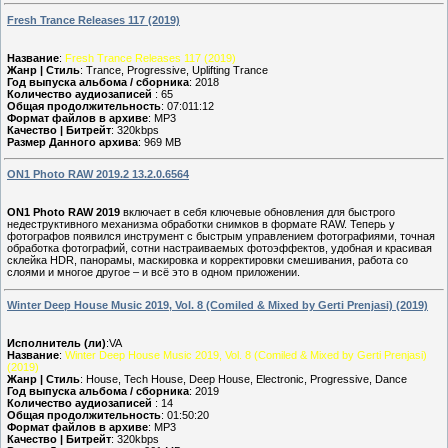
Fresh Trance Releases 117 (2019)
Название
:
Fresh Trance Releases 117 (2019)
Жанр | Стиль
: Trance, Progressive, Uplifting Trance
Год выпуска альбома / сборника
: 2018
Количество аудиозаписей
: 65
Общая продолжительность
: 07:011:12
Формат файлов в архиве
: MP3
Качество | Битрейт
: 320kbps
Размер Данного архива
: 969 MB
ON1 Photo RAW 2019.2 13.2.0.6564
ON1 Photo RAW 2019
включает в себя ключевые обновления для быстрого
недеструктивного механизма обработки снимков в формате RAW. Теперь у
фотографов появился инструмент с быстрым управлением фотографиями, точная
обработка фотографий, сотни настраиваемых фотоэффектов, удобная и красивая
склейка HDR, панорамы, маскировка и корректировки смешивания, работа со
слоями и многое другое – и всё это в одном приложении.
Winter Deep House Music 2019, Vol. 8 (Comiled & Mixed by Gerti Prenjasi) (2019)
Исполнитель (ли)
:VA
Название
:
Winter Deep House Music 2019, Vol. 8 (Comiled & Mixed by Gerti Prenjasi)
(2019)
Жанр | Стиль
: House, Tech House, Deep House, Electronic, Progressive, Dance
Год выпуска альбома / сборника
: 2019
Количество аудиозаписей
: 14
Общая продолжительность
: 01:50:20
Формат файлов в архиве
: MP3
Качество | Битрейт
: 320kbps