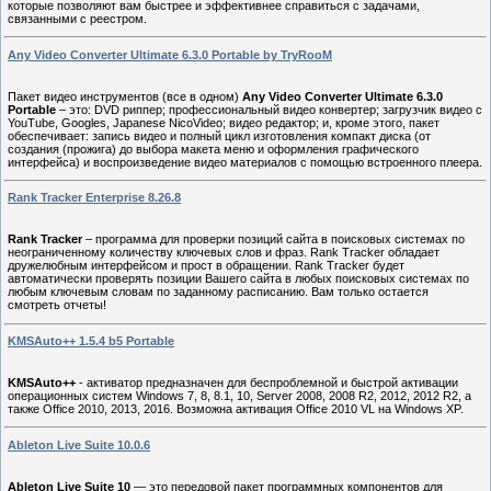
которые позволяют вам быстрее и эффективнее справиться с задачами,
связанными с реестром.
Any Video Converter Ultimate 6.3.0 Portable by TryRooM
Пакет видео инструментов (все в одном)
Any Video Converter Ultimate 6.3.0
Portable
– это: DVD риппер; профессиональный видео конвертер; загрузчик видео с
YouTube, Googles, Japanese NicoVideo; видео редактор; и, кроме этого, пакет
обеспечивает: запись видео и полный цикл изготовления компакт диска (от
создания (прожига) до выбора макета меню и оформления графического
интерфейса) и воспроизведение видео материалов с помощью встроенного плеера.
Rank Tracker Enterprise 8.26.8
Rank Tracker
– программа для проверки позиций сайта в поисковых системах по
неограниченному количеству ключевых слов и фраз. Rank Tracker обладает
дружелюбным интерфейсом и прост в обращении. Rank Tracker будет
автоматически проверять позиции Вашего сайта в любых поисковых системах по
любым ключевым словам по заданному расписанию. Вам только остается
смотреть отчеты!
KMSAuto++ 1.5.4 b5 Portable
KMSAuto++
- активатор предназначен для беспроблемной и быстрой активации
операционных систем Windows 7, 8, 8.1, 10, Server 2008, 2008 R2, 2012, 2012 R2, а
также Office 2010, 2013, 2016. Возможна активация Office 2010 VL на Windows XP.
Ableton Live Suite 10.0.6
Ableton Live Suite 10
— это передовой пакет программных компонентов для