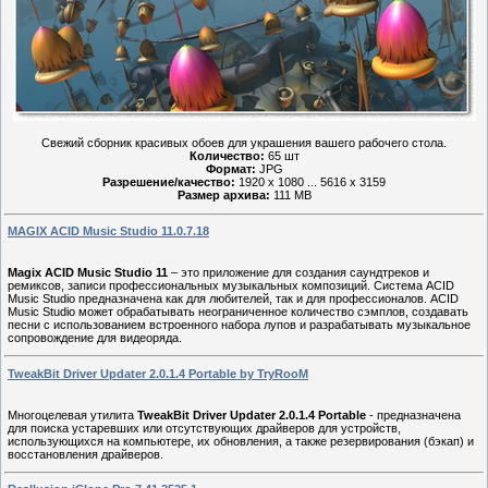
Свежий сборник красивых обоев для украшения вашего рабочего стола.
Количество:
65 шт
Формат:
JPG
Разрешение/качество:
1920 x 1080 ... 5616 x 3159
Размер архива:
111 MB
MAGIX ACID Music Studio 11.0.7.18
Magix ACID Music Studio 11
– это приложение для создания саундтреков и
ремиксов, записи профессиональных музыкальных композиций. Система ACID
Music Studio предназначена как для любителей, так и для профессионалов. ACID
Music Studio может обрабатывать неограниченное количество сэмплов, создавать
песни с использованием встроенного набора лупов и разрабатывать музыкальное
сопровождение для видеоряда.
TweakBit Driver Updater 2.0.1.4 Portable by TryRooM
Многоцелевая утилита
TweakBit Driver Updater 2.0.1.4 Portable
- предназначена
для поиска устаревших или отсутствующих драйверов для устройств,
использующихся на компьютере, их обновления, а также резервирования (бэкап) и
восстановления драйверов.