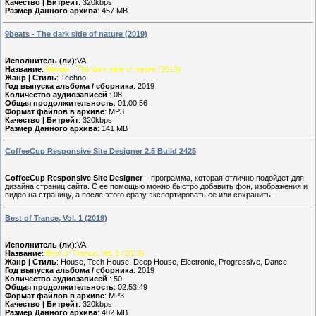
Качество | Битрейт
: 320kbps
Размер Данного архива
: 457 MB
9beats - The dark side of nature (2019)
Исполнитель (ли)
:VA
Название
:
9beats - The dark side of nature (2019)
Жанр | Стиль
: Techno
Год выпуска альбома / сборника
: 2019
Количество аудиозаписей
: 08
Общая продолжительность
: 01:00:56
Формат файлов в архиве
: MP3
Качество | Битрейт
: 320kbps
Размер Данного архива
: 141 MB
CoffeeCup Responsive Site Designer 2.5 Build 2425
CoffeeCup Responsive Site Designer
– программа, которая отлично подойдет для
дизайна страниц сайта. С ее помощью можно быстро добавить фон, изображения и
видео на страницу, а после этого сразу экспортировать ее или сохранить.
Best of Trance, Vol. 1 (2019)
Исполнитель (ли)
:VA
Название
:
Best of Trance, Vol. 1 (2019)
Жанр | Стиль
: House, Tech House, Deep House, Electronic, Progressive, Dance
Год выпуска альбома / сборника
: 2019
Количество аудиозаписей
: 50
Общая продолжительность
: 02:53:49
Формат файлов в архиве
: MP3
Качество | Битрейт
: 320kbps
Размер Данного архива
: 402 MB