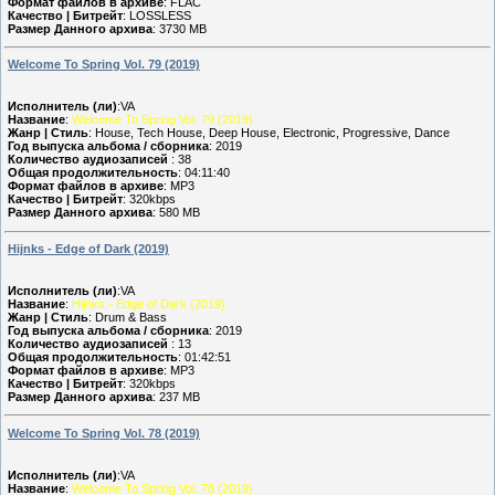
Формат файлов в архиве
: FLAC
Качество | Битрейт
: LOSSLESS
Размер Данного архива
: 3730 MB
Welcome To Spring Vol. 79 (2019)
Исполнитель (ли)
:VA
Название
:
Welcome To Spring Vol. 79 (2019)
Жанр | Стиль
: House, Tech House, Deep House, Electronic, Progressive, Dance
Год выпуска альбома / сборника
: 2019
Количество аудиозаписей
: 38
Общая продолжительность
: 04:11:40
Формат файлов в архиве
: MP3
Качество | Битрейт
: 320kbps
Размер Данного архива
: 580 MB
Hijnks - Edge of Dark (2019)
Исполнитель (ли)
:VA
Название
:
Hijnks - Edge of Dark (2019)
Жанр | Стиль
: Drum & Bass
Год выпуска альбома / сборника
: 2019
Количество аудиозаписей
: 13
Общая продолжительность
: 01:42:51
Формат файлов в архиве
: MP3
Качество | Битрейт
: 320kbps
Размер Данного архива
: 237 MB
Welcome To Spring Vol. 78 (2019)
Исполнитель (ли)
:VA
Название
:
Welcome To Spring Vol. 78 (2019)