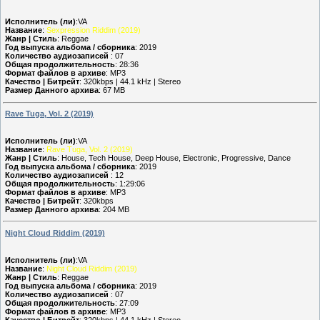
Исполнитель (ли)
:VA
Название
:
Sexpression Riddim (2019)
Жанр | Стиль
: Reggae
Год выпуска альбома / сборника
: 2019
Количество аудиозаписей
: 07
Общая продолжительность
: 28:36
Формат файлов в архиве
: MP3
Качество | Битрейт
: 320kbps | 44.1 kHz | Stereo
Размер Данного архива
: 67 MB
Rave Tuga, Vol. 2 (2019)
Исполнитель (ли)
:VA
Название
:
Rave Tuga, Vol. 2 (2019)
Жанр | Стиль
: House, Tech House, Deep House, Electronic, Progressive, Dance
Год выпуска альбома / сборника
: 2019
Количество аудиозаписей
: 12
Общая продолжительность
: 1:29:06
Формат файлов в архиве
: MP3
Качество | Битрейт
: 320kbps
Размер Данного архива
: 204 MB
Night Cloud Riddim (2019)
Исполнитель (ли)
:VA
Название
:
Night Cloud Riddim (2019)
Жанр | Стиль
: Reggae
Год выпуска альбома / сборника
: 2019
Количество аудиозаписей
: 07
Общая продолжительность
: 27:09
Формат файлов в архиве
: MP3
Качество | Битрейт
: 320kbps | 44.1 kHz | Stereo