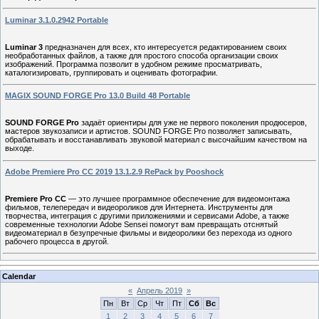
Luminar 3.1.0.2942 Portable
Luminar 3
предназначен для всех, кто интересуется редактированием своих
необработанных файлов, а также для простого способа организации своих
изображений. Программа позволит в удобном режиме просматривать,
каталогизировать, группировать и оценивать фотографии.
MAGIX SOUND FORGE Pro 13.0 Build 48 Portable
SOUND FORGE Pro
задаёт ориентиры для уже не первого поколения продюсеров,
мастеров звукозаписи и артистов. SOUND FORGE Pro позволяет записывать,
обрабатывать и восстанавливать звуковой материал с высочайшим качеством на
выходе.
Adobe Premiere Pro CC 2019 13.1.2.9 RePack by Pooshock
Premiere Pro CC
— это лучшее программное обеспечение для видеомонтажа
фильмов, телепередач и видеороликов для Интернета. Инструменты для
творчества, интеграция с другими приложениями и сервисами Adobe, а также
современные технологии Adobe Sensei помогут вам превращать отснятый
видеоматериал в безупречные фильмы и видеоролики без перехода из одного
рабочего процесса в другой.
Calendar
«
Апрель 2019
»
Пн
Вт
Ср
Чт
Пт
Сб
Вс
1
2
3
4
5
6
7