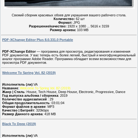
Свежий сборник красивых обоев для украшения вашего рабочего стола.
Количество:
62 шт
Формат:
JPG
Разрешение/качество:
1920 x 1080 ... 5616 x 3159
Размер архива:
103 MB
PDF-XChange Editor Plus 8.0.331.0 Portable
PDF-XChange Editor
— программа для просмотра, редактирования и изменения
PDF документов. У вас теперь есть более легкий, быстрый и многофункциональный
аналог программе Adobe Reader. Программа обладает всеми возможностями для
просмотра PDF документов.
Welcome To Spring Vol. 82 (2019)
Исполнитель (ли)
:VA
Название
:
Welcome To Spring Vol. 82 (2019)
Жанр | Стиль
: House, Tech House, Deep House, Electronic, Progressive, Dance
Год выпуска альбома / сборника
: 2019
Количество аудиозаписей
: 29
Общая продолжительность
: 03:01:04
Формат файлов в архиве
: MP3
Качество | Битрейт
: 320kbps
Размер Данного архива
: 418 MB
Black To Deep (2019)
Исполнитель (ли)
:VA