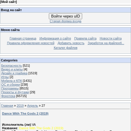
[
Мой сайт
]
Вход на сайт
Войти через uID
Старая форма входа
Меню сайта
Главная страница
Информация о сайте
Правила сайта
Новости сайта
Правила оформления новостей
Добавить новость
Заработок на файлооб...
Каталог файлов
Categories
Безопасность
[521]
Видео и клипы
[4]
Дизайн и графика
[1519]
Игры
[2]
Мобила и КПК
[1431]
ОС и сборки
[238]
Программы
[8515]
Проекты и футажи
[29]
Фонотека
[65715]
Главная
»
2019
»
Апрель
»
27
Dance With The Gods 2 (2019)
Исполнитель (ли)
:VA
Название
:
Dance With The Gods 2 (2019)