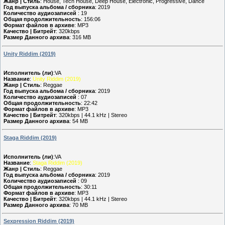
Жанр | Стиль
: House, Tech House, Deep House, Electronic, Progressive, Dance
Год выпуска альбома / сборника
: 2019
Количество аудиозаписей
: 19
Общая продолжительность
: 156:06
Формат файлов в архиве
: MP3
Качество | Битрейт
: 320kbps
Размер Данного архива
: 316 MB
Unity Riddim (2019)
Исполнитель (ли)
:VA
Название
:
Unity Riddim (2019)
Жанр | Стиль
: Reggae
Год выпуска альбома / сборника
: 2019
Количество аудиозаписей
: 07
Общая продолжительность
: 22:42
Формат файлов в архиве
: MP3
Качество | Битрейт
: 320kbps | 44.1 kHz | Stereo
Размер Данного архива
: 54 MB
Staga Riddim (2019)
Исполнитель (ли)
:VA
Название
:
Staga Riddim (2019)
Жанр | Стиль
: Reggae
Год выпуска альбома / сборника
: 2019
Количество аудиозаписей
: 09
Общая продолжительность
: 30:11
Формат файлов в архиве
: MP3
Качество | Битрейт
: 320kbps | 44.1 kHz | Stereo
Размер Данного архива
: 70 MB
Sexpression Riddim (2019)