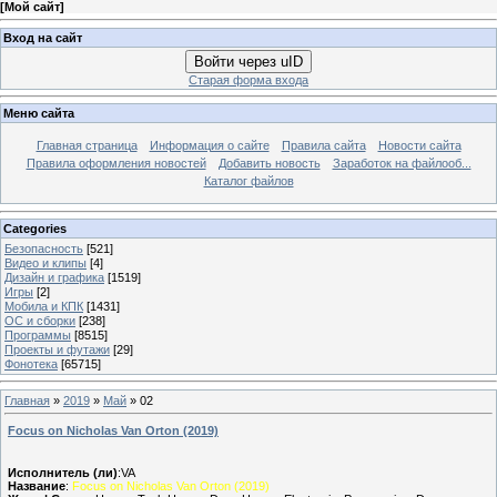
[
Мой сайт
]
Вход на сайт
Войти через uID
Старая форма входа
Меню сайта
Главная страница
Информация о сайте
Правила сайта
Новости сайта
Правила оформления новостей
Добавить новость
Заработок на файлооб...
Каталог файлов
Categories
Безопасность
[521]
Видео и клипы
[4]
Дизайн и графика
[1519]
Игры
[2]
Мобила и КПК
[1431]
ОС и сборки
[238]
Программы
[8515]
Проекты и футажи
[29]
Фонотека
[65715]
Главная
»
2019
»
Май
»
02
Focus on Nicholas Van Orton (2019)
Исполнитель (ли)
:VA
Название
:
Focus on Nicholas Van Orton (2019)