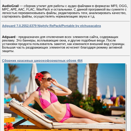
AudioGrail
— сборник утилит для работы с аудио файлами в форматах MP3, OGG,
MPC, APE, AAC, FLAC, WavPack и остальными. С данной програмкой вы сумеете с
легкостью переименовывать файлы, редактировать теги, анализировать качество,
сортировать файлы, осуществлять нормализацию звука и т.д.
Adguard 7.0.2552.6379 Nightly RePack/Portable by elchupacabra
Adguard
- предназначен для отключения всех элементов сайта, содержащих
рекламу. Это баннеры, всплывающие окна, и другие подобные вещи. После
установки продукта пользователь заметит, как изменился внешний вид страницы.
Большая часть раздражающих элементов исчезнет благодаря режиму активной
защиты.
Сборник красивых широкоформатных обоев 464