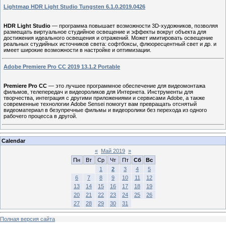
Lightmap HDR Light Studio Tungsten 6.1.0.2019.0426
HDR Light Studio
— программа повышает возможности 3D-художников, позволяя
размещать виртуальное студийное освещение и эффекты вокруг объекта для
достижения идеального освещения и отражений. Может имитировать освещение
реальных студийных источников света: софтбоксы, флюоресцентный свет и др. и
имеет широкие возможности в настройке и оптимизации.
Adobe Premiere Pro CC 2019 13.1.2 Portable
Premiere Pro CC
— это лучшее программное обеспечение для видеомонтажа
фильмов, телепередач и видеороликов для Интернета. Инструменты для
творчества, интеграция с другими приложениями и сервисами Adobe, а также
современные технологии Adobe Sensei помогут вам превращать отснятый
видеоматериал в безупречные фильмы и видеоролики без перехода из одного
рабочего процесса в другой.
Calendar
«
Май 2019
»
Пн
Вт
Ср
Чт
Пт
Сб
Вс
1
2
3
4
5
6
7
8
9
10
11
12
13
14
15
16
17
18
19
20
21
22
23
24
25
26
27
28
29
30
31
Полная версия сайта