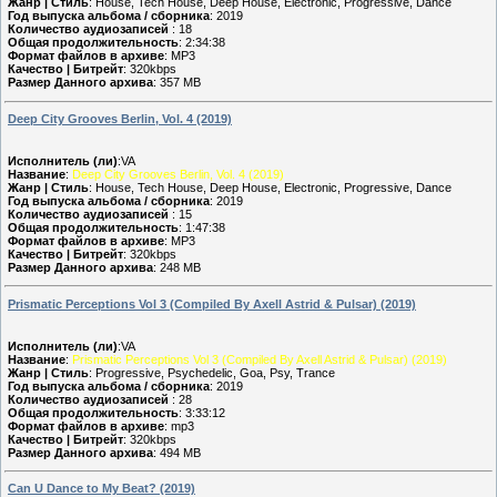
Жанр | Стиль
: House, Tech House, Deep House, Electronic, Progressive, Dance
Год выпуска альбома / сборника
: 2019
Количество аудиозаписей
: 18
Общая продолжительность
: 2:34:38
Формат файлов в архиве
: MP3
Качество | Битрейт
: 320kbps
Размер Данного архива
: 357 MB
Deep City Grooves Berlin, Vol. 4 (2019)
Исполнитель (ли)
:VA
Название
:
Deep City Grooves Berlin, Vol. 4 (2019)
Жанр | Стиль
: House, Tech House, Deep House, Electronic, Progressive, Dance
Год выпуска альбома / сборника
: 2019
Количество аудиозаписей
: 15
Общая продолжительность
: 1:47:38
Формат файлов в архиве
: MP3
Качество | Битрейт
: 320kbps
Размер Данного архива
: 248 MB
Prismatic Perceptions Vol 3 (Compiled By Axell Astrid & Pulsar) (2019)
Исполнитель (ли)
:VA
Название
:
Prismatic Perceptions Vol 3 (Compiled By Axell Astrid & Pulsar) (2019)
Жанр | Стиль
: Progressive, Psychedelic, Goa, Psy, Trance
Год выпуска альбома / сборника
: 2019
Количество аудиозаписей
: 28
Общая продолжительность
: 3:33:12
Формат файлов в архиве
: mp3
Качество | Битрейт
: 320kbps
Размер Данного архива
: 494 MB
Can U Dance to My Beat? (2019)