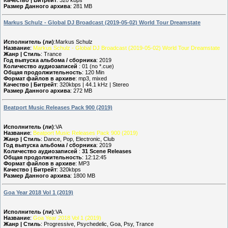
Размер Данного архива
: 281 MB
Markus Schulz - Global DJ Broadcast (2019-05-02) World Tour Dreamstate
Исполнитель (ли)
:Markus Schulz
Название
:
Markus Schulz - Global DJ Broadcast (2019-05-02) World Tour Dreamstate
Жанр | Стиль
: Trance
Год выпуска альбома / сборника
: 2019
Количество аудиозаписей
: 01 (no *.cue)
Общая продолжительность
: 120 Min
Формат файлов в архиве
: mp3, mixed
Качество | Битрейт
: 320kbps | 44.1 kHz | Stereo
Размер Данного архива
: 272 MB
Beatport Music Releases Pack 900 (2019)
Исполнитель (ли)
:VA
Название
:
Beatport Music Releases Pack 900 (2019)
Жанр | Стиль
: Dance, Pop, Electronic, Club
Год выпуска альбома / сборника
: 2019
Количество аудиозаписей
:
31 Scene Releases
Общая продолжительность
: 12:12:45
Формат файлов в архиве
: MP3
Качество | Битрейт
: 320kbps
Размер Данного архива
: 1800 MB
Goa Year 2018 Vol 1 (2019)
Исполнитель (ли)
:VA
Название
:
Goa Year 2018 Vol 1 (2019)
Жанр | Стиль
: Progressive, Psychedelic, Goa, Psy, Trance