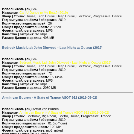
Исполнитель (ли)
:VA
Название
:
Can U Dance to My Beat? (2019)
Жанр | Стиль
: House, Tech House, Deep House, Electronic, Progressive, Dance
Год выпуска альбома / сборника
: 2019
Количество аудиозаписей
: 26
Общая продолжительность
: 2:55:20
Формат файлов в архиве
: MP3
Качество | Битрейт
: 320kbps
Размер Данного архива
: 406 MB
Bedrock Music Ltd: John Digweed - Last Night at Output (2019)
Исполнитель (ли)
:VA
Название
:
Bedrock Music Ltd: John Digweed - Last Night at Output (2019)
Жанр | Стиль
: House, Tech House, Deep House, Electronic, Progressive, Dance
Год выпуска альбома / сборника
: 2019
Количество аудиозаписей
: 72
Общая продолжительность
: 15:14:34
Формат файлов в архиве
: MP3
Качество | Битрейт
: 320kbps
Размер Данного архива
: 2050 MB
Armin van Buuren - A State of Trance ASOT 912 (2019-05-02)
Исполнитель (ли)
:Armin van Buuren
Название
:
Armin van Buuren - A State of Trance ASOT 912 (2019-05-02)
Жанр | Стиль
: Electronic, Big Room, Electro, House, Progressive, Trance
Год выпуска альбома / сборника
: 2019
Количество аудиозаписей
: 01 (no *.cue)
Общая продолжительность
: 120 Min
Формат файлов в архиве
: mp3, mixed
Качество | Битрейт
: 320 kbps