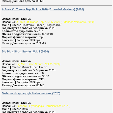
Размер Данного архива
: 88 MB
A State Of Trance Top 20 July 2020 (Extended Versions) (2020)
Исполнитель (ли)
:VA
Название
:
A State Of Trance Top 20 July 2020 (Extended Versions) (2020)
Жанр | Стиль
: Electronic, Trance, Progressive
Год выпуска альбома / сборника
: 2020
Количество аудиозаписей
: 21
Общая продолжительность
: 02:08:48
Формат файлов в архиве
: mp3
Качество | Битрейт
: 320kbps
Размер Данного архива
: 299 MB
Big Miz - Short Stories, Vol. 2 (2020)
Исполнитель (ли)
:VA
Название
:
Big Miz - Short Stories, Vol. 2 (2020)
Жанр | Стиль
: Minimal, Tech House
Год выпуска альбома / сборника
: 2020
Количество аудиозаписей
: 06
Общая продолжительность
: 36:57
Формат файлов в архиве
: MP3
Качество | Битрейт
: 320kbps
Размер Данного архива
: 85 MB
Bedsore - Hypnagogic Hallucinations (2020)
Исполнитель (ли)
:VA
Название
:
Bedsore - Hypnagogic Hallucinations (2020)
Жанр | Стиль
: Metal
Год выпуска альбома / сборника
: 2020