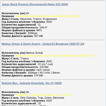
James Black Presents Recoverworld Radio 033 (2020)
Исполнитель (ли)
:VA
Название
:
James Black Presents Recoverworld Radio 033 (2020)
Жанр | Стиль
: Electronic, Trance, Progressive
Год выпуска альбома / сборника
: 2020
Количество аудиозаписей
: 11
Общая продолжительность
: 149:47
Формат файлов в архиве
: MP3
Качество | Битрейт
: 320kbps
Размер Данного архива
: 307 MB
Markus Schulz & Davey Asprey - Global DJ Broadcast (2020-07-23)
Исполнитель (ли)
:Markus Schulz
Название
:
Markus Schulz & Davey Asprey - Global DJ Broadcast (2020-07-23)
Жанр | Стиль
: Trance
Год выпуска альбома / сборника
: 2020
Количество аудиозаписей
: 01 (no *.cue)
Общая продолжительность
: 120 Min
Формат файлов в архиве
: mp3, mixed
Качество | Битрейт
: 320kbps | 44.1 kHz | Stereo
Размер Данного архива
: 274 MB
Nothing But... Dubstep Essentials, Vol. 07 (2020)
Исполнитель (ли)
:VA
Название
:
Nothing But... Dubstep Essentials, Vol. 07 (2020)
Жанр | Стиль
: Dirty Dubstep, Trap, Grime, Electronic
Год выпуска альбома / сборника
: 2020
Количество аудиозаписей
: 25