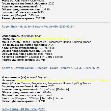
Жанр | Стиль
: Funky, Club House
Год выпуска альбома / сборника
: 2020
Количество аудиозаписей
: 31
Общая продолжительность
: 146:10
Формат файлов в архиве
: MP3
Качество | Битрейт
: 320kbps
Размер Данного архива
: 334 MB
Roger Shah - Music for Balearic People 636 (2020-07-24)
Исполнитель (ли)
:Roger Shah
Название
:
Roger Shah - Music for Balearic People 636 (2020-07-24)
Жанр | Стиль
: Trance, Progressive, Progressive House, Uplifting Trance
Год выпуска альбома / сборника
: 2020
Количество аудиозаписей
: 01 (no *.cue)
Общая продолжительность
: 120 Min
Формат файлов в архиве
: mp3, mixed
Качество | Битрейт
: 320kbps | 44.1 kHz | Stereo
Размер Данного архива
: 282 MB
Above & Beyond, Sultan + Shepard - Group Therapy ABGT 391 (2020-07-24)
Исполнитель (ли)
:Above & Beyond
Название
:
Above & Beyond, Sultan + Shepard - Group Therapy ABGT 391 (2020-07-24)
Жанр | Стиль
: Trance, Progressive, Progressive House, Uplifting Trance
Год выпуска альбома / сборника
: 2020
Количество аудиозаписей
: 01 (no *.cue) [Radiomix]
Общая продолжительность
: 120 Min
Формат файлов в архиве
: mp3, mixed
Качество | Битрейт
: 320kbps | 44.1 kHz | Stereo
Размер Данного архива
: 274 MB
Jessy Lanza - All The Time (2020)