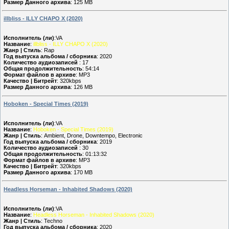
Размер Данного архива
: 125 MB
illbliss - ILLY CHAPO X (2020)
Исполнитель (ли)
:VA
Название
:
illbliss - ILLY CHAPO X (2020)
Жанр | Стиль
: Rap
Год выпуска альбома / сборника
: 2020
Количество аудиозаписей
: 17
Общая продолжительность
: 54:14
Формат файлов в архиве
: MP3
Качество | Битрейт
: 320kbps
Размер Данного архива
: 126 MB
Hoboken - Special Times (2019)
Исполнитель (ли)
:VA
Название
:
Hoboken - Special Times (2019)
Жанр | Стиль
: Ambient, Drone, Downtempo, Electronic
Год выпуска альбома / сборника
: 2019
Количество аудиозаписей
: 30
Общая продолжительность
: 01:13:32
Формат файлов в архиве
: MP3
Качество | Битрейт
: 320kbps
Размер Данного архива
: 170 MB
Headless Horseman - Inhabited Shadows (2020)
Исполнитель (ли)
:VA
Название
:
Headless Horseman - Inhabited Shadows (2020)
Жанр | Стиль
: Techno
Год выпуска альбома / сборника
: 2020