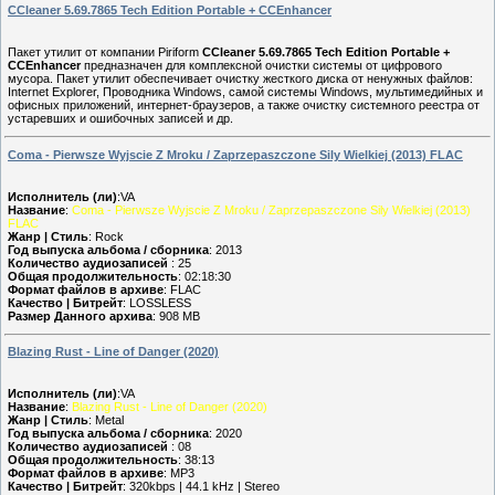
CCleaner 5.69.7865 Tech Edition Portable + CCEnhancer
Пакет утилит от компании Piriform
CCleaner 5.69.7865 Tech Edition Portable +
CCEnhancer
предназначен для комплексной очистки системы от цифрового
мусора. Пакет утилит обеспечивает очистку жесткого диска от ненужных файлов:
Internet Explorer, Проводника Windows, самой системы Windows, мультимедийных и
офисных приложений, интернет-браузеров, а также очистку системного реестра от
устаревших и ошибочных записей и др.
Coma - Pierwsze Wyjscie Z Mroku / Zaprzepaszczone Sily Wielkiej (2013) FLAC
Исполнитель (ли)
:VA
Название
:
Coma - Pierwsze Wyjscie Z Mroku / Zaprzepaszczone Sily Wielkiej (2013)
FLAC
Жанр | Стиль
: Rock
Год выпуска альбома / сборника
: 2013
Количество аудиозаписей
: 25
Общая продолжительность
: 02:18:30
Формат файлов в архиве
: FLAC
Качество | Битрейт
: LOSSLESS
Размер Данного архива
: 908 MB
Blazing Rust - Line of Danger (2020)
Исполнитель (ли)
:VA
Название
:
Blazing Rust - Line of Danger (2020)
Жанр | Стиль
: Metal
Год выпуска альбома / сборника
: 2020
Количество аудиозаписей
: 08
Общая продолжительность
: 38:13
Формат файлов в архиве
: MP3
Качество | Битрейт
: 320kbps | 44.1 kHz | Stereo