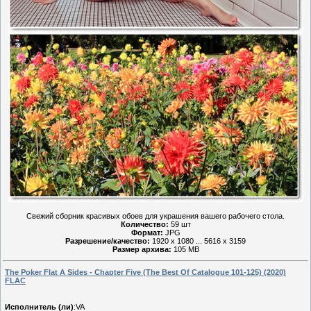
Свежий сборник красивых обоев для украшения вашего рабочего стола.
Количество:
59 шт
Формат:
JPG
Разрешение/качество:
1920 x 1080 ... 5616 x 3159
Размер архива:
105 MB
The Poker Flat A Sides - Chapter Five (The Best Of Catalogue 101-125) (2020)
FLAC
Исполнитель (ли)
:VA