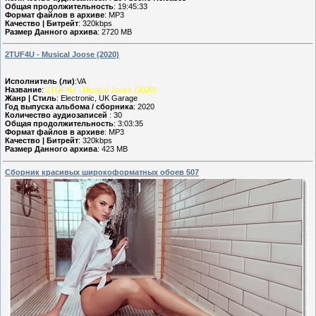
Общая продолжительность
: 19:45:33
Формат файлов в архиве
: MP3
Качество | Битрейт
: 320kbps
Размер Данного архива
: 2720 MB
2TUF4U - Musical Joose (2020)
Исполнитель (ли)
:VA
Название
:
2TUF4U - Musical Joose (2020)
Жанр | Стиль
: Electronic, UK Garage
Год выпуска альбома / сборника
: 2020
Количество аудиозаписей
: 30
Общая продолжительность
: 3:03:35
Формат файлов в архиве
: MP3
Качество | Битрейт
: 320kbps
Размер Данного архива
: 423 MB
Сборник красивых широкоформатных обоев 507