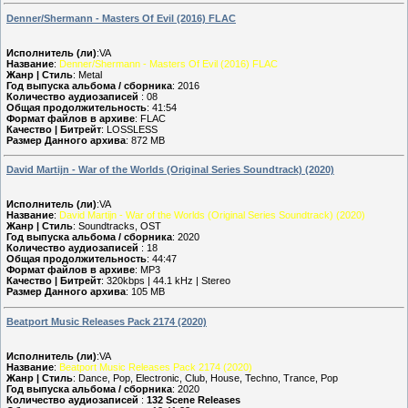
Denner/Shermann - Masters Of Evil (2016) FLAC
Исполнитель (ли)
:VA
Название
:
Denner/Shermann - Masters Of Evil (2016) FLAC
Жанр | Стиль
: Metal
Год выпуска альбома / сборника
: 2016
Количество аудиозаписей
: 08
Общая продолжительность
: 41:54
Формат файлов в архиве
: FLAC
Качество | Битрейт
: LOSSLESS
Размер Данного архива
: 872 MB
David Martijn - War of the Worlds (Original Series Soundtrack) (2020)
Исполнитель (ли)
:VA
Название
:
David Martijn - War of the Worlds (Original Series Soundtrack) (2020)
Жанр | Стиль
: Soundtracks, OST
Год выпуска альбома / сборника
: 2020
Количество аудиозаписей
: 18
Общая продолжительность
: 44:47
Формат файлов в архиве
: MP3
Качество | Битрейт
: 320kbps | 44.1 kHz | Stereo
Размер Данного архива
: 105 MB
Beatport Music Releases Pack 2174 (2020)
Исполнитель (ли)
:VA
Название
:
Beatport Music Releases Pack 2174 (2020)
Жанр | Стиль
: Dance, Pop, Electronic, Club, House, Techno, Trance, Pop
Год выпуска альбома / сборника
: 2020
Количество аудиозаписей
:
132 Scene Releases