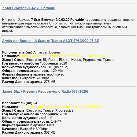
7 Star Browser 2.0.62.20 Portable
Интернет браузер
7 Star Browser 2.0.62.20 Portable
- усовершенствованная версия
интернет-браузера на основе Chromium от китайских производителей,
отличающаяся высокой скоростью, стабильностью и настраиваемым внешним
видом.
Armin van Buuren - A State of Trance ASOT 974 (2020-07-23)
Исполнитель (ли)
:Armin van Buuren
Название
:
Armin van Buuren - A State of Trance ASOT 974 (2020-07-23)
Жанр | Стиль
: Electronic, Big Room, Electro, House, Progressive, Trance
Год выпуска альбома / сборника
: 2020
Количество аудиозаписей
: 01 (no *.cue)
Общая продолжительность
: 120 Min
Формат файлов в архиве
: mp3, mixed
Качество | Битрейт
: 320 kbps
Размер Данного архива
: 275 MB
James Black Presents Recoverworld Radio 033 (2020)
Исполнитель (ли)
:VA
Название
:
James Black Presents Recoverworld Radio 033 (2020)
Жанр | Стиль
: Electronic, Trance, Progressive
Год выпуска альбома / сборника
: 2020
Количество аудиозаписей
: 11
Общая продолжительность
: 149:47
Формат файлов в архиве
: MP3
Качество | Битрейт
: 320kbps
Размер Данного архива
: 307 MB