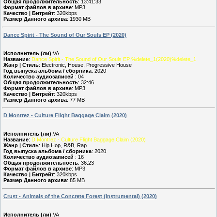
Общая продолжительность
: 13:41:33
Формат файлов в архиве
: MP3
Качество | Битрейт
: 320kbps
Размер Данного архива
: 1930 MB
Dance Spirit - The Sound of Our Souls EP (2020)
Исполнитель (ли)
:VA
Название
:
Dance Spirit - The Sound of Our Souls EP %delete_1(2020)%delete_1
Жанр | Стиль
: Electronic, House, Progressive House
Год выпуска альбома / сборника
: 2020
Количество аудиозаписей
: 04
Общая продолжительность
: 32:46
Формат файлов в архиве
: MP3
Качество | Битрейт
: 320kbps
Размер Данного архива
: 77 MB
D Montrez - Culture Flight Baggage Claim (2020)
Исполнитель (ли)
:VA
Название
:
D Montrez - Culture Flight Baggage Claim (2020)
Жанр | Стиль
: Hip Hop, R&B, Rap
Год выпуска альбома / сборника
: 2020
Количество аудиозаписей
: 16
Общая продолжительность
: 36:23
Формат файлов в архиве
: MP3
Качество | Битрейт
: 320kbps
Размер Данного архива
: 85 MB
Crust - Animals of the Concrete Forest (Instrumental) (2020)
Исполнитель (ли)
:VA