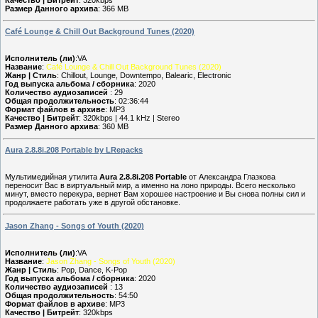
Размер Данного архива
: 366 MB
Café Lounge & Chill Out Background Tunes (2020)
Исполнитель (ли)
:VA
Название
:
Café Lounge & Chill Out Background Tunes (2020)
Жанр | Стиль
: Chillout, Lounge, Downtempo, Balearic, Electronic
Год выпуска альбома / сборника
: 2020
Количество аудиозаписей
: 29
Общая продолжительность
: 02:36:44
Формат файлов в архиве
: MP3
Качество | Битрейт
: 320kbps | 44.1 kHz | Stereo
Размер Данного архива
: 360 MB
Aura 2.8.8i.208 Portable by LRepacks
Мультимедийная утилита
Aura 2.8.8i.208 Portable
от Александра Глазкова
переносит Вас в виртуальный мир, а именно на лоно природы. Всего несколько
минут, вместо перекура, вернет Вам хорошее настроение и Вы снова полны сил и
продолжаете работать уже в другой обстановке.
Jason Zhang - Songs of Youth (2020)
Исполнитель (ли)
:VA
Название
:
Jason Zhang - Songs of Youth (2020)
Жанр | Стиль
: Pop, Dance, K-Pop
Год выпуска альбома / сборника
: 2020
Количество аудиозаписей
: 13
Общая продолжительность
: 54:50
Формат файлов в архиве
: MP3
Качество | Битрейт
: 320kbps