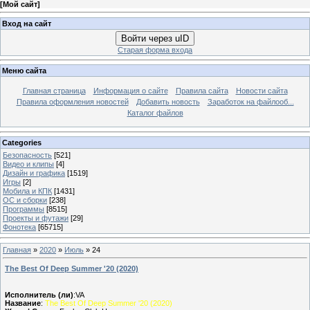
[
Мой сайт
]
Вход на сайт
Войти через uID
Старая форма входа
Меню сайта
Главная страница
Информация о сайте
Правила сайта
Новости сайта
Правила оформления новостей
Добавить новость
Заработок на файлооб...
Каталог файлов
Categories
Безопасность
[521]
Видео и клипы
[4]
Дизайн и графика
[1519]
Игры
[2]
Мобила и КПК
[1431]
ОС и сборки
[238]
Программы
[8515]
Проекты и футажи
[29]
Фонотека
[65715]
Главная
»
2020
»
Июль
»
24
The Best Of Deep Summer '20 (2020)
Исполнитель (ли)
:VA
Название
:
The Best Of Deep Summer '20 (2020)