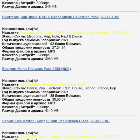
Качество | Битрейт
: 320kbps
Размер Данного архива
: 349 MB
Electronic, Rap, Indie, R&B & Dance Music Collection Pack (2021-01-15)
Исполнитель (ли)
:VA
Название
:
Electronic, Rap, Indie, R&B & Dance Music Collection Pack (2021-01-15)
Жанр | Стиль
: Electronic, Rap, Indie, R&B & Dance
Год выпуска альбома / сборника
: 2021
Количество аудиозаписей
:
92 Scene Releases
Общая продолжительность
: 27:34:34
Формат файлов в архиве
: MP3
Качество | Битрейт
: 320kbps
Размер Данного архива
: 3960 MB
Beatport Music Releases Pack 2458 (2021)
Исполнитель (ли)
:VA
Название
:
Beatport Music Releases Pack 2458 (2021)
Жанр | Стиль
: Dance, Pop, Electronic, Club, House, Techno, Trance, Pop
Год выпуска альбома / сборника
: 2021
Количество аудиозаписей
:
88 Scene Releases
Общая продолжительность
: 30:06:57
Формат файлов в архиве
: MP3
Качество | Битрейт
: 320kbps
Размер Данного архива
: 4140 MB
Sophie Ellis-Bextor - Songs From The Kitchen Disco (2020) FLAC
Исполнитель (ли)
:VA
Название
:
Sophie Ellis-Bextor - Songs From The Kitchen Disco (2020) FLAC