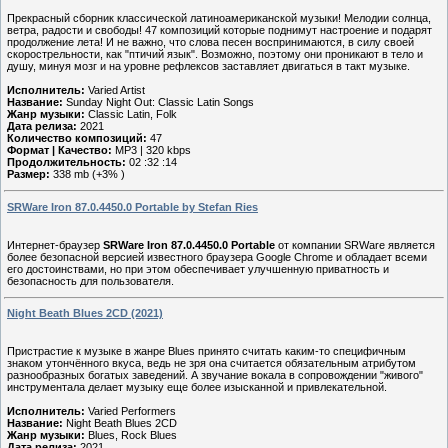
Прекрасный сборник классической латиноамериканской музыки! Мелодии солнца,
ветра, радости и свободы! 47 композиций которые поднимут настроение и подарят
продолжение лета! И не важно, что слова песен воспринимаются, в силу своей
скорострельности, как "птичий язык". Возможно, поэтому они проникают в тело и
душу, минуя мозг и на уровне рефлексов заставляет двигаться в такт музыке.
Исполнитель:
Varied Artist
Название:
Sunday Night Out: Classic Latin Songs
Жанр музыки:
Classic Latin, Folk
Дата релиза:
2021
Количество композиций:
47
Формат | Качество:
MP3 | 320 kbps
Продолжительность:
02 :32 :14
Размер:
338 mb (+3% )
SRWare Iron 87.0.4450.0 Portable by Stefan Ries
Интернет-браузер
SRWare Iron 87.0.4450.0 Portable
от компании SRWare является
более безопасной версией известного браузера Google Chrome и обладает всеми
его достоинствами, но при этом обеспечивает улучшенную приватность и
безопасность для пользователя.
Night Beath Blues 2CD (2021)
Пристрастие к музыке в жанре Blues принято считать каким-то специфичным
знаком утончённого вкуса, ведь не зря она считается обязательным атрибутом
разнообразных богатых заведений. А звучание вокала в сопровождении "живого"
инструментала делает музыку еще более изысканной и привлекательной.
Исполнитель:
Varied Performers
Название:
Night Beath Blues 2CD
Жанр музыки:
Blues, Rock Blues
Дата релиза:
2021