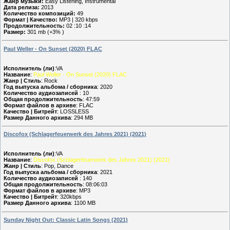
Жанр музыки:
Easy Listening, Instrumental
Дата релиза:
2013
Количество композиций:
49
Формат | Качество:
MP3 | 320 kbps
Продолжительность:
02 :10 :14
Размер:
301 mb (+3% )
Paul Weller - On Sunset (2020) FLAC
Исполнитель (ли)
:VA
Название
:
Paul Weller - On Sunset (2020) FLAC
Жанр | Стиль
: Rock
Год выпуска альбома / сборника
: 2020
Количество аудиозаписей
: 10
Общая продолжительность
: 47:59
Формат файлов в архиве
: FLAC
Качество | Битрейт
: LOSSLESS
Размер Данного архива
: 294 MB
Discofox (Schlagerfeuerwerk des Jahres 2021) (2021)
Исполнитель (ли)
:VA
Название
:
Discofox (Schlagerfeuerwerk des Jahres 2021) (2021)
Жанр | Стиль
: Pop, Dance
Год выпуска альбома / сборника
: 2021
Количество аудиозаписей
: 140
Общая продолжительность
: 08:06:03
Формат файлов в архиве
: MP3
Качество | Битрейт
: 320kbps
Размер Данного архива
: 1100 MB
Sunday Night Out: Classic Latin Songs (2021)