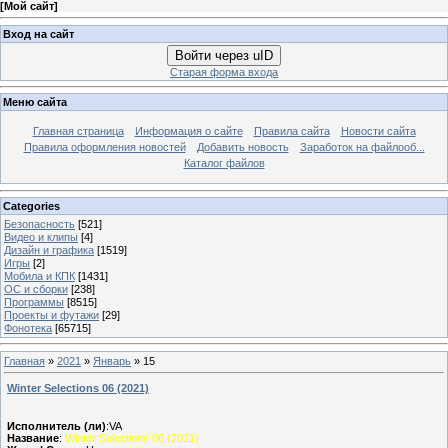
[
Мой сайт
]
Вход на сайт
Войти через uID
Старая форма входа
Меню сайта
Главная страница
Информация о сайте
Правила сайта
Новости сайта
Правила оформления новостей
Добавить новость
Заработок на файлооб...
Каталог файлов
Categories
Безопасность
[521]
Видео и клипы
[4]
Дизайн и графика
[1519]
Игры
[2]
Мобила и КПК
[1431]
ОС и сборки
[238]
Программы
[8515]
Проекты и футажи
[29]
Фонотека
[65715]
Главная
»
2021
»
Январь
»
15
Winter Selections 06 (2021)
Исполнитель (ли)
:VA
Название
:
Winter Selections 06 (2021)