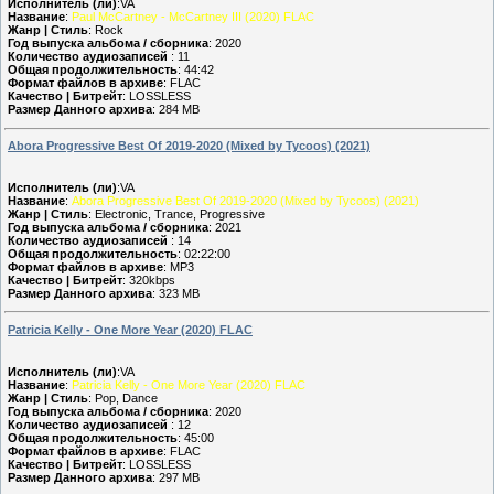
Исполнитель (ли)
:VA
Название
:
Paul McCartney - McCartney III (2020) FLAC
Жанр | Стиль
: Rock
Год выпуска альбома / сборника
: 2020
Количество аудиозаписей
: 11
Общая продолжительность
: 44:42
Формат файлов в архиве
: FLAC
Качество | Битрейт
: LOSSLESS
Размер Данного архива
: 284 MB
Abora Progressive Best Of 2019-2020 (Mixed by Tycoos) (2021)
Исполнитель (ли)
:VA
Название
:
Abora Progressive Best Of 2019-2020 (Mixed by Tycoos) (2021)
Жанр | Стиль
: Electronic, Trance, Progressive
Год выпуска альбома / сборника
: 2021
Количество аудиозаписей
: 14
Общая продолжительность
: 02:22:00
Формат файлов в архиве
: MP3
Качество | Битрейт
: 320kbps
Размер Данного архива
: 323 MB
Patricia Kelly - One More Year (2020) FLAC
Исполнитель (ли)
:VA
Название
:
Patricia Kelly - One More Year (2020) FLAC
Жанр | Стиль
: Pop, Dance
Год выпуска альбома / сборника
: 2020
Количество аудиозаписей
: 12
Общая продолжительность
: 45:00
Формат файлов в архиве
: FLAC
Качество | Битрейт
: LOSSLESS
Размер Данного архива
: 297 MB