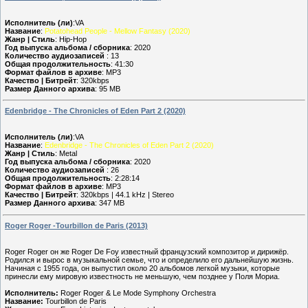
Исполнитель (ли)
:VA
Название
:
Potatohead People - Mellow Fantasy (2020)
Жанр | Стиль
: Hip-Hop
Год выпуска альбома / сборника
: 2020
Количество аудиозаписей
: 13
Общая продолжительность
: 41:30
Формат файлов в архиве
: MP3
Качество | Битрейт
: 320kbps
Размер Данного архива
: 95 MB
Edenbridge - The Chronicles of Eden Part 2 (2020)
Исполнитель (ли)
:VA
Название
:
Edenbridge - The Chronicles of Eden Part 2 (2020)
Жанр | Стиль
: Metal
Год выпуска альбома / сборника
: 2020
Количество аудиозаписей
: 26
Общая продолжительность
: 2:28:14
Формат файлов в архиве
: MP3
Качество | Битрейт
: 320kbps | 44.1 kHz | Stereo
Размер Данного архива
: 347 MB
Roger Roger -Tourbillon de Paris (2013)
Roger Roger он же Roger De Foy известный французский композитор и дирижёр.
Родился и вырос в музыкальной семье, что и определило его дальнейшую жизнь.
Начиная с 1955 года, он выпустил около 20 альбомов легкой музыки, которые
принесли ему мировую известность не меньшую, чем позднее у Поля Мориа.
Исполнитель:
Roger Roger & Le Mode Symphony Orchestra
Название:
Tourbillon de Paris