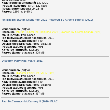
Количество композиций:
130 (2CD)
Формат | Качество:
MP3 | 320 kbps
Продолжительность:
09 :23 :45
Размер:
1260 mb (+3% )
Ich Bin Ein Star Im Dschungel 2021 (Powered By Xtreme Sound) (2021)
Исполнитель (ли)
:VA
Название
:
Ich Bin Ein Star Im Dschungel 2021 (Powered By Xtreme Sound) (2021)
Жанр | Стиль
: Pop, Dance
Год выпуска альбома / сборника
: 2021
Количество аудиозаписей
: 40
Общая продолжительность
: 02:13:35
Формат файлов в архиве
: MP3
Качество | Битрейт
: 320kbps
Размер Данного архива
: 308 MB
Discofox Party Hits, Vol. 5 (2021)
Исполнитель (ли)
:VA
Название
:
Discofox Party Hits, Vol. 5 (2021)
Жанр | Стиль
: Pop, Dance
Год выпуска альбома / сборника
: 2021
Количество аудиозаписей
: 40
Общая продолжительность
: 02:18:05
Формат файлов в архиве
: MP3
Качество | Битрейт
: 320kbps
Размер Данного архива
: 317 MB
Paul McCartney - McCartney III (2020) FLAC