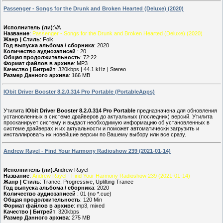
Passenger - Songs for the Drunk and Broken Hearted (Deluxe) (2020)
Исполнитель (ли)
:VA
Название
:
Passenger - Songs for the Drunk and Broken Hearted (Deluxe) (2020)
Жанр | Стиль
: Folk
Год выпуска альбома / сборника
: 2020
Количество аудиозаписей
: 20
Общая продолжительность
: 72:22
Формат файлов в архиве
: MP3
Качество | Битрейт
: 320kbps | 44.1 kHz | Stereo
Размер Данного архива
: 166 MB
IObit Driver Booster 8.2.0.314 Pro Portable (PortableApps)
Утилита
IObit Driver Booster 8.2.0.314 Pro Portable
предназначена для обновления
установленных в системе драйверов до актуальных (последних) версий. Утилита
просканирует систему и выдаст необходимую информацию об установленных в
системе драйверах и их актуальности и поможет автоматически загрузить и
инсталлировать их новейшие версии по Вашему выбору или все сразу.
Andrew Rayel - Find Your Harmony Radioshow 239 (2021-01-14)
Исполнитель (ли)
:Andrew Rayel
Название
:
Andrew Rayel - Find Your Harmony Radioshow 239 (2021-01-14)
Жанр | Стиль
: Trance, Progressive, Uplifting Trance
Год выпуска альбома / сборника
: 2020
Количество аудиозаписей
: 01 (no *.cue)
Общая продолжительность
: 120 Min
Формат файлов в архиве
: mp3, mixed
Качество | Битрейт
: 320kbps
Размер Данного архива
: 275 MB