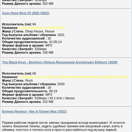
Размер Данного архива
: 302 MB
Zues Deep Best Of 2020 (2021)
Исполнитель (ли)
:VA
Название
:
Zues Deep Best Of 2020 (2021)
Жанр | Стиль
: Deep House, House
Год выпуска альбома / сборника
: 2021
Количество аудиозаписей
: 10
Общая продолжительность
: 01:05:14
Формат файлов в архиве
: MP3
Качество | Битрейт
: 320kbps
Размер Данного архива
: 150 MB
The Black Keys - Brothers (Deluxe Remastered Anniversary Edition) (2020)
Исполнитель (ли)
:VA
Название
:
The Black Keys - Brothers (Deluxe Remastered Anniversary Edition) (2020)
Жанр | Стиль
: Rock
Год выпуска альбома / сборника
: 2020
Количество аудиозаписей
: 18
Общая продолжительность
: 66:19
Формат файлов в архиве
: MP3
Качество | Битрейт
: 320kbps | 44.1 kHz | Stereo
Размер Данного архива
: 152 MB
Enigmа Nоrtесо -Van A Querer Mas (2021)
Первая рабочая неделя после зимних праздников всегда выматывает. И хочется
налить бокальчик текилы, надеть удобные треники или махровый халат, взять в
обнимку толстого и теплого кота и просто расслабиться под музыку жаркой