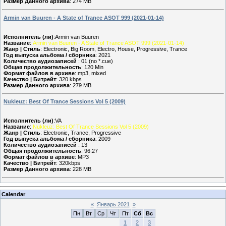
Размер Данного архива
: 274 MB
Armin van Buuren - A State of Trance ASOT 999 (2021-01-14)
Исполнитель (ли)
:Armin van Buuren
Название
:
Armin van Buuren - A State of Trance ASOT 999 (2021-01-14)
Жанр | Стиль
: Electronic, Big Room, Electro, House, Progressive, Trance
Год выпуска альбома / сборника
: 2021
Количество аудиозаписей
: 01 (no *.cue)
Общая продолжительность
: 120 Min
Формат файлов в архиве
: mp3, mixed
Качество | Битрейт
: 320 kbps
Размер Данного архива
: 279 MB
Nukleuz: Best Of Trance Sessions Vol 5 (2009)
Исполнитель (ли)
:VA
Название
:
Nukleuz: Best Of Trance Sessions Vol 5 (2009)
Жанр | Стиль
: Electronic, Trance, Progressive
Год выпуска альбома / сборника
: 2009
Количество аудиозаписей
: 13
Общая продолжительность
: 96:27
Формат файлов в архиве
: MP3
Качество | Битрейт
: 320kbps
Размер Данного архива
: 228 MB
Calendar
«
Январь 2021
»
Пн
Вт
Ср
Чт
Пт
Сб
Вс
1
2
3