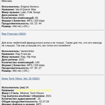
Мексики.
Исполнитель:
Enigmа Nоrtесо
Название:
Van A Querer Mas
Жанр музыки:
Latin, Folk Songs
Дата релиза:
2021
Количество композиций:
66
Формат | Качество:
MP3 | 320 kbps
Продолжительность:
03 :23 :44
Размер:
448 mb (+3% )
Rap Francais (2021)
Для всех любителей французского рэпа и не только. Также для тех, кто его никогда
не слышал. Так как услышав его, вы точно его полюбите!
Исполнитель:
Varied Artist
Название:
Rap Francais
Жанр музыки:
Rap, Hip Hop
Дата релиза:
2021
Количество композиций:
140
Формат | Качество:
MP3 | 320 kbps
Продолжительность:
07 :40 :27
Размер:
990 mb (+3% )
Deep Tech Vibes, Vol. 15 (2021)
Исполнитель (ли)
:VA
Название
:
Deep Tech Vibes, Vol. 15 (2021)
Жанр | Стиль
: Minimal, Tech House
Год выпуска альбома / сборника
: 2021
Количество аудиозаписей
: 25
Общая продолжительность
: 02:37:28
Формат файлов в архиве
: MP3