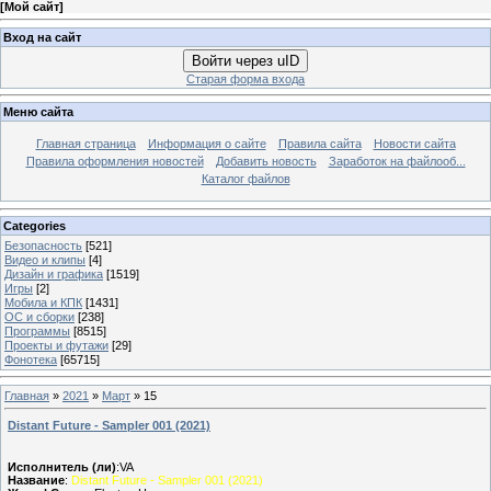
[
Мой сайт
]
Вход на сайт
Войти через uID
Старая форма входа
Меню сайта
Главная страница
Информация о сайте
Правила сайта
Новости сайта
Правила оформления новостей
Добавить новость
Заработок на файлооб...
Каталог файлов
Categories
Безопасность
[521]
Видео и клипы
[4]
Дизайн и графика
[1519]
Игры
[2]
Мобила и КПК
[1431]
ОС и сборки
[238]
Программы
[8515]
Проекты и футажи
[29]
Фонотека
[65715]
Главная
»
2021
»
Март
»
15
Distant Future - Sampler 001 (2021)
Исполнитель (ли)
:VA
Название
:
Distant Future - Sampler 001 (2021)