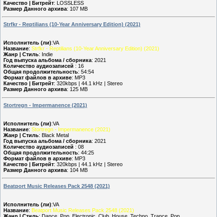
Качество | Битрейт
: LOSSLESS
Размер Данного архива
: 107 MB
Strfkr - Reptilians (10-Year Anniversary Edition) (2021)
Исполнитель (ли)
:VA
Название
:
Strfkr - Reptilians (10-Year Anniversary Edition) (2021)
Жанр | Стиль
: Indie
Год выпуска альбома / сборника
: 2021
Количество аудиозаписей
: 16
Общая продолжительность
: 54:54
Формат файлов в архиве
: MP3
Качество | Битрейт
: 320kbps | 44.1 kHz | Stereo
Размер Данного архива
: 125 MB
Stortregn - Impermanence (2021)
Исполнитель (ли)
:VA
Название
:
Stortregn - Impermanence (2021)
Жанр | Стиль
: Black Metal
Год выпуска альбома / сборника
: 2021
Количество аудиозаписей
: 08
Общая продолжительность
: 44:25
Формат файлов в архиве
: MP3
Качество | Битрейт
: 320kbps | 44.1 kHz | Stereo
Размер Данного архива
: 104 MB
Beatport Music Releases Pack 2548 (2021)
Исполнитель (ли)
:VA
Название
:
Beatport Music Releases Pack 2548 (2021)
Жанр | Стиль
: Dance, Pop, Electronic, Club, House, Techno, Trance, Pop