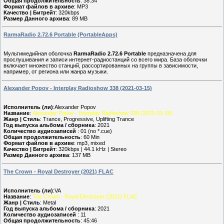
Общая продолжительность
: 38:34
Формат файлов в архиве
: MP3
Качество | Битрейт
: 320kbps
Размер Данного архива
: 89 MB
RarmaRadio 2.72.6 Portable (PortableApps)
Мультимедийная оболочка
RarmaRadio 2.72.6 Portable
предназначена для
прослушивания и записи интернет-радиостанций со всего мира. База оболочки
включает множество станций, рассортированных на группы в зависимости,
например, от региона или жанра музыки.
Alexander Popov - Interplay Radioshow 338 (2021-03-15)
Исполнитель (ли)
:Alexander Popov
Название
:
Alexander Popov - Interplay Radioshow 338 (2021-03-15)
Жанр | Стиль
: Trance, Progressive, Uplifting Trance
Год выпуска альбома / сборника
: 2021
Количество аудиозаписей
: 01 (no *.cue)
Общая продолжительность
: 60 Min
Формат файлов в архиве
: mp3, mixed
Качество | Битрейт
: 320kbps | 44.1 kHz | Stereo
Размер Данного архива
: 137 MB
The Crown - Royal Destroyer (2021) FLAC
Исполнитель (ли)
:VA
Название
:
The Crown - Royal Destroyer (2021) FLAC
Жанр | Стиль
: Metal
Год выпуска альбома / сборника
: 2021
Количество аудиозаписей
: 11
Общая продолжительность
: 45:46