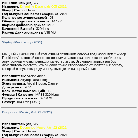
Исполнитель (ли)
:VA
Название
:
Drivetime Essentials 005 (2021)
Жанр | Стиль
: House
Год выпуска альбома / сборника
: 2021
Количество аудиозаписей
: 25
Общая продолжительность
: 147:42
Формат файлов в архиве
: MP3
Качество | Битрейт
: 320kbps
Размер Данного архива
: 338 MB
Skytop Residency (2021)
Мощный и насыщенный солнечным позитивом альбом под названием "Skytop
Residency", который хорош по-своему и наверняка приглянется любителям
электронной музыки ценящих качество звука. Звуковая палитра альбом
действительно богата, что в целом также справедливо относится и к вокалу,
который в звуковом ряду иногда выходит и на первый план.
Исполнитель:
Varied Artist
Название:
Skytop Residency
Жанр музыки:
Vocal House, Dance
Дата релиза:
2021
Количество композиций:
110
Формат | Качество:
MP3 | 320 kbps
Продолжительность:
07:30:21
Размер:
1040 mb (+3% )
Deepened Music, Vol. 22 (2021)
Исполнитель (ли)
:VA
Название
:
Deepened Music, Vol. 22 (2021)
Жанр | Стиль
: House
Год выпуска альбома / сборника
: 2021