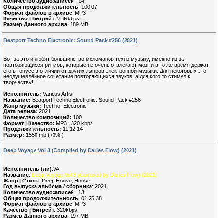
Количество аудиозаписей
: 14
Общая продолжительность
: 100:07
Формат файлов в архиве
: MP3
Качество | Битрейт
: VBRkbps
Размер Данного архива
: 189 MB
Beatport Techno Electronic: Sound Pack #256 (2021)
Вот за это и любят большинство меломанов техно музыку, именно из за
повторяющихся ритмов, которые не очень отвлекают мозг и в то же время держат
его в тонусе в отличии от других жанров электронной музыки. Для некоторых это
неодушевлённое сочетание повторяющихся звуков, а для кого то стимул к
творчеству!
Исполнитель:
Various Artist
Название:
Beatport Techno Electronic: Sound Pack #256
Жанр музыки:
Techno, Electronic
Дата релиза:
2021
Количество композиций:
100
Формат | Качество:
MP3 | 320 kbps
Продолжительность:
11:12:14
Размер:
1550 mb (+3% )
Deep Voyage Vol 3 (Compiled by Darles Flow) (2021)
Исполнитель (ли)
:VA
Название
:
Deep Voyage Vol 3 (Compiled by Darles Flow) (2021)
Жанр | Стиль
: Deep House, House
Год выпуска альбома / сборника
: 2021
Количество аудиозаписей
: 13
Общая продолжительность
: 01:25:38
Формат файлов в архиве
: MP3
Качество | Битрейт
: 320kbps
Размер Данного архива
: 197 MB