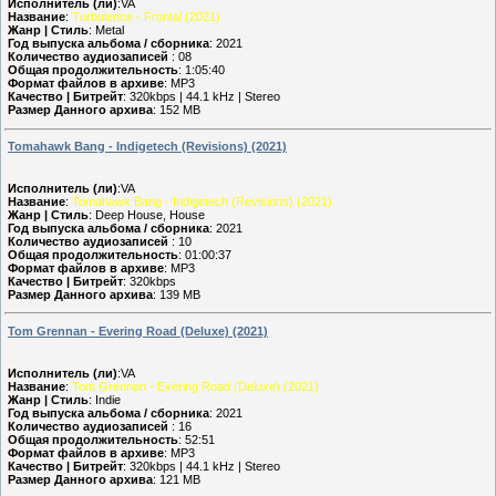
Исполнитель (ли)
:VA
Название
:
Turbulence - Frontal (2021)
Жанр | Стиль
: Metal
Год выпуска альбома / сборника
: 2021
Количество аудиозаписей
: 08
Общая продолжительность
: 1:05:40
Формат файлов в архиве
: MP3
Качество | Битрейт
: 320kbps | 44.1 kHz | Stereo
Размер Данного архива
: 152 MB
Tomahawk Bang - Indigetech (Revisions) (2021)
Исполнитель (ли)
:VA
Название
:
Tomahawk Bang - Indigetech (Revisions) (2021)
Жанр | Стиль
: Deep House, House
Год выпуска альбома / сборника
: 2021
Количество аудиозаписей
: 10
Общая продолжительность
: 01:00:37
Формат файлов в архиве
: MP3
Качество | Битрейт
: 320kbps
Размер Данного архива
: 139 MB
Tom Grennan - Evering Road (Deluxe) (2021)
Исполнитель (ли)
:VA
Название
:
Tom Grennan - Evering Road (Deluxe) (2021)
Жанр | Стиль
: Indie
Год выпуска альбома / сборника
: 2021
Количество аудиозаписей
: 16
Общая продолжительность
: 52:51
Формат файлов в архиве
: MP3
Качество | Битрейт
: 320kbps | 44.1 kHz | Stereo
Размер Данного архива
: 121 MB