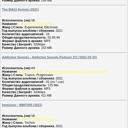
Размер Данного архива
: 254 MB
The MAGI System (2021)
Исполнитель (ли)
:VA
Название
:
The MAGI System (2021)
Жанр | Стиль
: Experimental, Electronic
Год выпуска альбома / сборника
: 2021
Количество аудиозаписей
: 15
Общая продолжительность
: 01:05:49
Формат файлов в архиве
: MP3
Качество | Битрейт
: 320kbps
Размер Данного архива
: 153 MB
Addictive Sounds - Addictive Sounds Podcast 371 (2021-03-15)
Исполнитель (ли)
:AS
Название
:
Addictive Sounds - Addictive Sounds Podcast 371 (2021-03-15)
Жанр | Стиль
: Trance, Progressive
Год выпуска альбома / сборника
: 2021
Количество аудиозаписей
: 01 (no *.cue)
Общая продолжительность
: 175 Min
Формат файлов в архиве
: MP3
Качество | Битрейт
: 320kbps
Размер Данного архива
: 411 MB
Imminent - IMMT005 (2021)
Исполнитель (ли)
:VA
Название
:
Imminent - IMMT005 (2021)
Жанр | Стиль
: Techno
Год выпуска альбома / сборника
: 2021