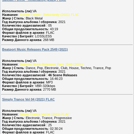
Исполнитель (ли)
:VA
Название
:
Suicide Forest - Reluctantly (2021) FLAC
Жанр | Стиль
: Black Metal
Год выпуска альбома / сборника
: 2021
Количество аудиозаписей
: 05
Общая продолжительность
: 43:19
Формат файлов в архиве
: FLAC
Качество | Битрейт
: LOSSLESS
Размер Данного архива
: 268 MB
Beatport Music Releases Pack 2549 (2021)
Исполнитель (ли)
:VA
Название
:
Beatport Music Releases Pack 2549 (2021)
Жанр | Стиль
: Dance, Pop, Electronic, Club, House, Techno, Trance, Pop
Год выпуска альбома / сборника
: 2021
Количество аудиозаписей
:
46 Scene Releases
Общая продолжительность
: 16:46:23
Формат файлов в архиве
: MP3
Качество | Битрейт
: VBR-320kbps
Размер Данного архива
: 2770 MB
Simply Trance Vol 04 (2021) FLAC
Исполнитель (ли)
:VA
Название
:
Simply Trance Vol 04 (2021) FLAC
Жанр | Стиль
: Electronic, Trance, Progressive
Год выпуска альбома / сборника
: 2021
Количество аудиозаписей
: 25
Общая продолжительность
: 02:30:24
Формат файлов в архиве
: FLAC