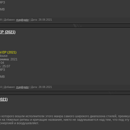
MP3
 MB
59
|
Добавил:
magikgate
|
Дата:
28.08.2021
P (2021)
l EP (2021)
House
рника
: 2021
 04
ь
: 25:07
MP3
 MB
74
|
Добавил:
magikgate
|
Дата:
28.08.2021
021)
в которого вошли исполнители этого жанра самого широкого диапазона стилей, преим
 на тяжелые ритмы и кричащие названия, никто не задумывается над тем, что под эту
энергией и воодушевляет.