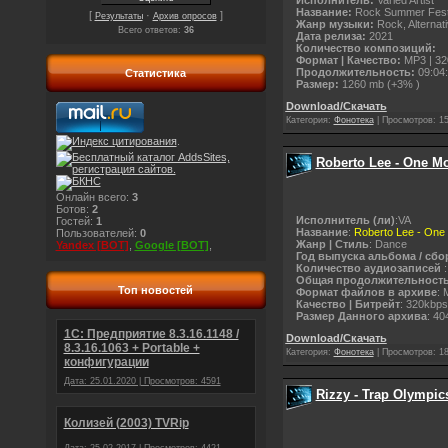
Исполнитель:
Varied Artist
Название:
Rock Summer Fes
[
·
]
Результаты
Архив опросов
Жанр музыки:
Rock, Alternati
Всего ответов:
36
Дата релиза:
2021
Количество композиций:
Формат | Качество:
MP3 | 32
Продолжительность:
09:04
Статистика
Размер:
1260 mb (+3% )
Download/Скачать
Категория:
Фонотека
|
Просмотров:
1
.
Roberto Lee - One Mo
Онлайн всего:
3
Ботов:
2
Исполнитель (ли)
:VA
Гостей:
1
Название
:
Roberto Lee - One
Пользователей:
0
Жанр | Стиль
: Dance
Yandex [BOT]
,
Google [BOT]
,
Год выпуска альбома / сбо
Количество аудиозаписей
:
Общая продолжительност
Топ новостей
Формат файлов в архиве
: 
Качество | Битрейт
: 320kbps
Размер Данного архива
: 40
1С: Предприятие 8.3.16.1148 /
Download/Скачать
8.3.16.1063 + Portable +
Категория:
Фонотека
|
Просмотров:
1
конфигурации
Дата: 25.01.2020 | Просмотров: 4591
Rizzy - Trap Olympics
Колизей (2003) TVRip