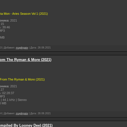
a Mon - Aries Season Vol 1 (2021)
рника
: 2021
 15
ь
: 39:46
MP3
 MB
33
|
Добавил:
magikgate
|
Дата:
28.08.2021
From The Ryman & More (2021)
e From The Ryman & More (2021)
рника
: 2021
 27
ь
: 02:28:37
MP3
 | 44.1 kHz | Stereo
0 MB
74
|
Добавил:
magikgate
|
Дата:
28.08.2021
Compiled By Looney Dee) (2021)