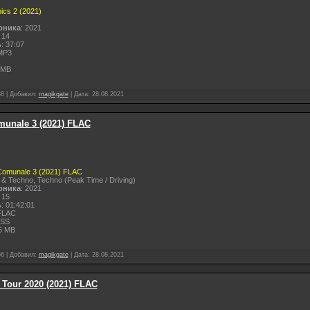
ics 2 (2021)
рника
: 2021
 14
ь
: 37:07
MP3
 MB
88
|
Добавил:
magikgate
|
Дата:
28.08.2021
munale 3 (2021) FLAC
 Comunale 3 (2021) FLAC
 & Techno, Techno (Peak Time / Driving)
рника
: 2021
 15
ь
: 01:42:01
FLAC
ESS
5 MB
66
|
Добавил:
magikgate
|
Дата:
28.08.2021
 Tour 2020 (2021) FLAC