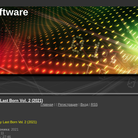
ftware
Last Born Vol. 2 (2021)
Главная
|
|
Регистрация
|
Вход
|
RSS
y Last Born Vol. 2 (2021)
рника
: 2021
 11
ь
: 27:46