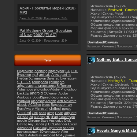
Исполнитель (ли)
:VA
Ария - Проклятье морей (2018)
Название
:
Enslaved - Cinema
МР3
Жанр | Стиль
: Metal
Год выпуска альбома / сбо
Дата: 14.01.2019 | Просмотров: 2404
Количество аудиозаписей
:
Общая продолжительност
Формат файлов в архиве
: 
Pat Metheny Group - Speaking
Качество | Битрейт
: LOSSL
of Now (2002) [FLAC]
Размер Данного архива
: 1
Дата: 04.02.2024 | Просмотров: 2344
Download/Скачать
Категория:
Фонотека
|
Просмотров:
1
Nothing But... Trance
Теги
Видеокурс
вебинар
видеоурок
CD
PDF
Булычев
mp3
animals
Аниме
anime
Исполнитель (ли)
:VA
Глебов
большаков
Вальтер
Винтеркей
Название
:
Nothing But... Tran
S-T-I-K-S
гончарова
Гринберга
Жанр | Стиль
: Electronic, Tr
абдуллаев
альтернатива
BitTorrent
Год выпуска альбома / сбо
Ashampoo
photoshop
Adobe Photoshop
Количество аудиозаписей
:
android
BackUp
CCleaner
Adobe
Общая продолжительност
Auslogics
BoostSpeed
безопасность
Формат файлов в архиве
: 
графика
Aiseesoft
Acronis
Anti-Malware
Качество | Битрейт
: 320kbps
classic
ACDSee
blues
Видеомонтаж
Размер Данного архива
: 37
chillout
BurnAware
Microsoft
видео
Ambient
Chill
bass
aimp
Chart
adguard
Download/Скачать
AIDA64
3d
анализ
HD
iPad
cleanmypc
Категория:
Фонотека
|
Просмотров:
1
google
Chrome
Base
Auslogics Disk
Defrag
Any
Bandizip
CCEnhancer
Excel
Advanced
Classical
Lightroom
Access
Revots Gang & Mista 
визуализация
3D-анимация
After
Effects
Autodesk
autocad
Mp4
Данные