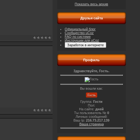
Показать весь архив
Друзья сайта
Официальный блог
Сообщество uCoz
FAQ по системе
Инструкции для uCoz
Профиль
Здравствуйте, Гость.
Вы вошли как:
Гость
Группа:
Гости
Пол:
На сайте:
дней
Ты пользователь №
0
Личных сообщений:
Ваш Ip:
216.73.217.139
Ваша страница