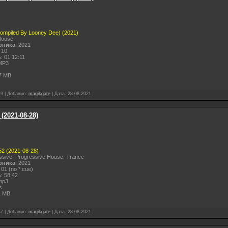
(Compiled By Looney Dee) (2021)
House
рника
: 2021
 10
ь
: 01:12:11
MP3
7 MB
79
|
Добавил:
magikgate
|
Дата:
28.08.2021
 (2021-08-28)
752 (2021-08-28)
ssive, Progressive House, Trance
рника
: 2021
: 01 (no *.cue)
ь
: 58:42
mp3
s
1 MB
47
|
Добавил:
magikgate
|
Дата:
28.08.2021