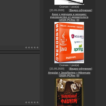
Скачан
0
раз(а)
[21.05.2020]
[
Видео-обучение
]
Акне у девушек и женщин:
руководство от дерматолога
(2019) PCRec
(
0
)
Скачан
0
раз(а)
[21.05.2020]
[
Видео-обучение
]
Angular + Java/Spring + Hibernate
(2020) PCRec
(
0
)