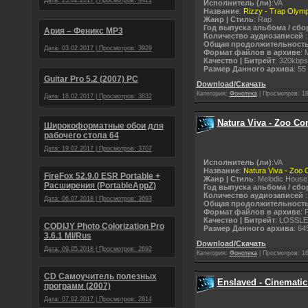
Дата: 25.02.2017 | Просмотров: 4421
Исполнитель (ли)
:VA
Название
:
Rizzy - Trap Olymp
Жанр | Стиль
: Rap
Год выпуска альбома / сбо
Ария – Феникс МР3
Количество аудиозаписей
:
Общая продолжительност
Дата: 03.02.2017 | Просмотров: 3929
Формат файлов в архиве
: 
Качество | Битрейт
: 320kbps
Размер Данного архива
: 55
Guitar Pro 5.2 (2007) PC
Download/Скачать
Категория:
Фонотека
|
Просмотров:
1
Дата: 18.02.2017 | Просмотров: 3832
Natura Viva - Zoo Co
Широкоформатные обои для
рабочего стола 64
Дата: 19.02.2017 | Просмотров: 3707
Исполнитель (ли)
:VA
Название
:
Natura Viva - Zoo
FireFox 52.9.0 ESR Portable +
Жанр | Стиль
: Melodic House
Расширения (PortableAppZ)
Год выпуска альбома / сбо
Количество аудиозаписей
:
Дата: 06.07.2018 | Просмотров: 3693
Общая продолжительност
Формат файлов в архиве
: 
Качество | Битрейт
: LOSSL
CODIJY Photo Colorization Pro
Размер Данного архива
: 64
3.6.1 Ml/Rus
Download/Скачать
Дата: 09.05.2018 | Просмотров: 2892
Категория:
Фонотека
|
Просмотров:
1
CD Самоучитель полезных
Enslaved - Cinematic
программ (2007)
Дата: 07.02.2017 | Просмотров: 2814