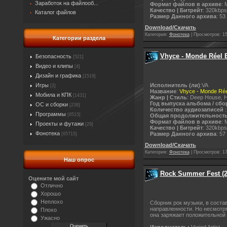
Заработок на файлооб...
Формат файлов в архиве
: 
Качество | Битрейт
: 320kbps
Каталог файлов
Размер Данного архива
: 53
Download/Скачать
Категория:
Фонотека
|
Просмотров:
1
Категории раздела
Vhyce - Monde Réel E
Безопасность
[521]
Видео и клипы
[4]
Дизайн и графика
[1519]
Исполнитель (ли)
:VA
Игры
[2]
Название
:
Vhyce - Monde Rée
Мобила и КПК
[1431]
Жанр | Стиль
: Deep House, 
Год выпуска альбома / сбо
ОС и сборки
[238]
Количество аудиозаписей
:
Программы
[8515]
Общая продолжительност
Формат файлов в архиве
: 
Проекты и футажи
[29]
Качество | Битрейт
: 320kbps
Фонотека
Размер Данного архива
: 57
[65715]
Download/Скачать
Категория:
Фонотека
|
Просмотров:
1
Наш опрос
Rock Summer Fest (2
Оцените мой сайт
Отлично
Хорошо
Неплохо
Сборник рок музыки, в соста
направленности. Но несмотря
Плохо
она заряжает положительной 
Ужасно