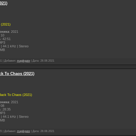
021)
 (2021)
рника
: 2021
 10
ь
: 42:51
MP3
 | 44.1 kHz | Stereo
 MB
61
|
Добавил:
magikgate
|
Дата:
28.08.2021
k To Chaos (2021)
Back To Chaos (2021)
рника
: 2021
 08
ь
: 28:35
MP3
 | 44.1 kHz | Stereo
 MB
55
|
Добавил:
magikgate
|
Дата:
28.08.2021