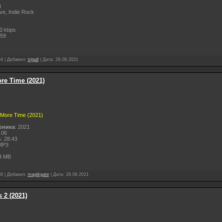
t
ve, Indie Rock
0 kbps
:59
54
|
Добавил:
trigall
|
Дата:
28.08.2021
re Time (2021)
 More Time (2021)
рника
: 2021
 06
ь
: 28:43
MP3
4 MB
86
|
Добавил:
magikgate
|
Дата:
28.08.2021
 2 (2021)