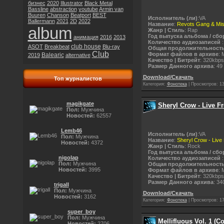
бизнес
2020
Illustrator
Black Metal
Bassline
abstraction
youtube
Armin van
Buuren
Chanson
Beatport
BEST
Исполнитель (ли)
:VA
Ballermann
2021
2D
2022
Название
:
Revots Gang & Mist
album
Жанр | Стиль
: Rap
Год выпуска альбома / сбо
анимация
2016
2013
Количество аудиозаписей
:
club house
ASOT
Breakbeat
Blu-ray
Общая продолжительност
Club
Формат файлов в архиве
: 
Balearic
2019
alternative
Качество | Битрейт
: 320kbps
Размер Данного архива
: 49
Download/Скачать
Топ журналистов
Категория:
Фонотека
|
Просмотров:
1
magikgate
Sheryl Crow - Live 
Пол:
Мужчина
Новостей:
62557
Lemb46
Исполнитель (ли)
:VA
Пол:
Мужчина
Название
:
Sheryl Crow - Liv
Новостей:
4372
Жанр | Стиль
: Rock
Год выпуска альбома / сбо
nigolap
Количество аудиозаписей
:
Пол:
Мужчина
Общая продолжительност
Новостей:
3995
Формат файлов в архиве
: 
Качество | Битрейт
: 320kbps
Размер Данного архива
: 34
trigall
Пол:
Мужчина
Download/Скачать
Новостей:
3162
Категория:
Фонотека
|
Просмотров:
1
super_boy
Пол:
Мужчина
Mellifluous Vol. 1 (
Новостей:
2706