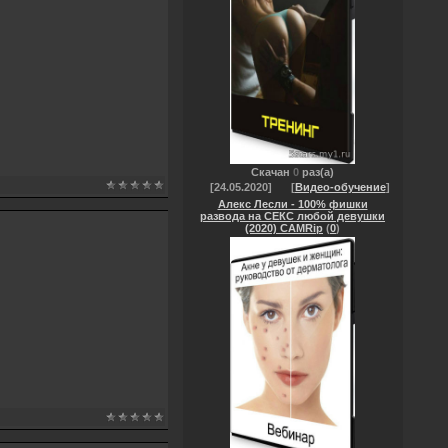
Скачан
0
раз(а)
[24.05.2020]
[
Видео-обучение
]
Алекс Лесли - 100% фишки
развода на СЕКС любой девушки
(2020) CAMRip
(
0
)