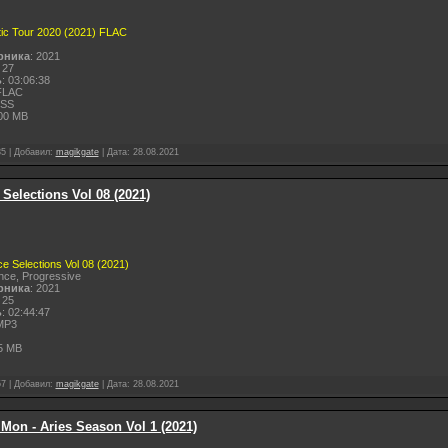
tic Tour 2020 (2021) FLAC
рника
: 2021
 27
ь
: 03:06:38
FLAC
ESS
200 MB
85
|
Добавил:
magikgate
|
Дата:
28.08.2021
 Selections Vol 08 (2021)
ce Selections Vol 08 (2021)
ance, Progressive
рника
: 2021
 25
ь
: 02:44:47
MP3
5 MB
57
|
Добавил:
magikgate
|
Дата:
28.08.2021
Mon - Aries Season Vol 1 (2021)