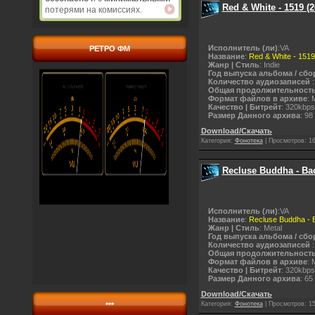
Red & White - 1519 (2
потерями на комиссиях.
Исполнитель (ли)
:VA
РЕТРО ФМ
Название
:
Red & White - 1519
Жанр | Стиль
: Indie
Год выпуска альбома / сбо
Количество аудиозаписей
:
Общая продолжительност
Формат файлов в архиве
: 
Качество | Битрейт
: 320kbps
Размер Данного архива
: 98
Download/Скачать
Категория:
Фонотека
|
Просмотров:
1
Recluse Buddha - Bac
Исполнитель (ли)
:VA
Название
:
Recluse Buddha - 
Жанр | Стиль
: Metal
Год выпуска альбома / сбо
Количество аудиозаписей
:
Общая продолжительност
Формат файлов в архиве
: 
Качество | Битрейт
: 320kbps
Размер Данного архива
: 65
Download/Скачать
Категория:
Фонотека
|
Просмотров:
1
***