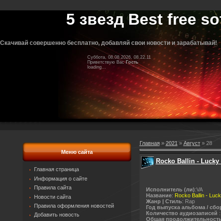
5 звезд Best free so
Скачивай совершенно бесплатно, добавляй свои новости и зарабатывай!
Суббота, 08.08.2026, 08.22.11
Приветствую Вас
Гость
loading...
Главная
»
2021
»
Август
»
28
Меню сайта
Rocko Ballin - Lucky 
Главная страница
Информация о сайте
Правила сайта
Исполнитель (ли)
:VA
Название
:
Rocko Ballin - Luck
Новости сайта
Жанр | Стиль
: Rap
Правила оформления новостей
Год выпуска альбома / сбо
Количество аудиозаписей
:
Добавить новость
Общая продолжительност