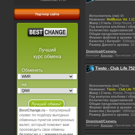
Партнер сайта
Исполнитель (ли)
:VA
Название
:
Mellifluous Vol. 1 
Жанр | Стиль
: Deep House, 
Год выпуска альбома / сбо
Количество аудиозаписей
:
Общая продолжительност
Формат файлов в архиве
: 
Качество | Битрейт
: 320kbps
Размер Данного архива
: 16
Лучший
Download/Скачать
Категория:
Фонотека
|
Просмотров:
1
курс обмена
Tiesto - Club Life 752
Обменять
на
Исполнитель (ли)
:Tiesto
Название
:
Tiesto - Club Life 
Жанр | Стиль
: House, Progre
Год выпуска альбома / сбо
Количество аудиозаписей
Общая продолжительност
Формат файлов в архиве
: 
BestChange.ru
– популярный
Качество | Битрейт
: VBRkbp
Размер Данного архива
: 11
сервис по подбору выгодных
Открыть все валюты
обменных пунктов электронных
Download/Скачать
валют, который поможет вам
Категория:
Фонотека
|
Просмотров:
1
В Избранное
производить свои обмены
безопасно
и с
минимальными