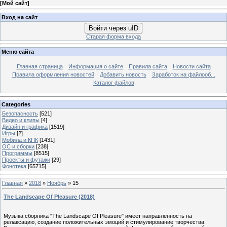
[
Мой сайт
]
Вход на сайт
Войти через uID
Старая форма входа
Меню сайта
Главная страница
Информация о сайте
Правила сайта
Новости сайта
Правила оформления новостей
Добавить новость
Заработок на файлооб...
Каталог файлов
Categories
Безопасность
[521]
Видео и клипы
[4]
Дизайн и графика
[1519]
Игры
[2]
Мобила и КПК
[1431]
ОС и сборки
[238]
Программы
[8515]
Проекты и футажи
[29]
Фонотека
[65715]
Главная
»
2018
»
Ноябрь
»
15
The Landscape Of Pleasure (2018)
Музыка сборника "The Landscape Of Pleasure" имеет направленность на
релаксацию, создание положительных эмоций и стимулирование творчества.