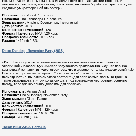
Рекомендуется использовать как мелодический фон для занятий творческой
деятельностью, йогой, массажем, при чтении, как метод борьбы со стрессом и для
создания умиротворённой атмосферы.
Исполнитель:
Varied Performers
Название:
The Landscape Of Pleasure
Жанр музыки:
Ambient, Downtempo, Instrumental
Дата релиза:
2018
Количество композиций:
130
Формат | Качество:
MP3 | 320 kbps
Продолжительность:
10 :52 :23
Размер:
1410 mb (+3% )
Disco Dancing: November Party (2018)
«Disco Dancing» – это осенний коммерческий альманах для всех фанатов
энергичной и веселой музыки disco зарубежного производства. Слушая все 100
композиций из папки, вы удостоверитесь, что в фаворе не только классический Italo
Disco но и евро диско в формате "new generation" так же пользуется
популярностью. Вы легко сможете составить для себя самые любимые треки, а
также отсортировать, что и когда слушать под прекрасное настроение, осеннею
погоду, веселую вечеринку дома или для пробежек.
Исполнитель:
Various Artist
Название:
Disco Dancing: November Party
Жанр музыки:
Disco, Dance
Дата релиза:
2018
Количество композиций:
100
Формат | Качество:
MP3 | 320 kbps
Продолжительность:
10 :10 :26
Размер:
1330 mb (+3% )
Trojan Killer 2.0.69 Portable