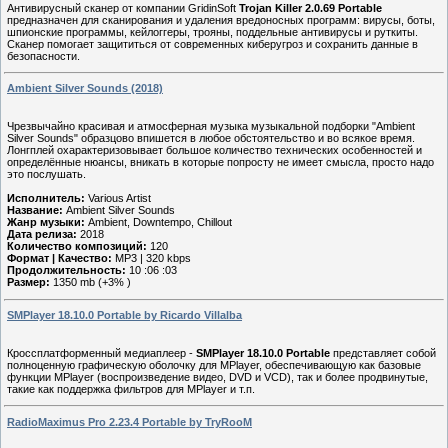
Антивирусный сканер от компании GridinSoft
Trojan Killer 2.0.69 Portable
предназначен для сканирования и удаления вредоносных программ: вирусы, боты,
шпионские программы, кейлоггеры, трояны, поддельные антивирусы и руткиты.
Сканер помогает защититься от современных киберугроз и сохранить данные в
безопасности.
Ambient Silver Sounds (2018)
Чрезвычайно красивая и атмосферная музыка музыкальной подборки "Ambient
Silver Sounds" образцово впишется в любое обстоятельство и во всякое время.
Лонгплей охарактеризовывает большое количество технических особенностей и
определённые нюансы, вникать в которые попросту не имеет смысла, просто надо
это послушать.
Исполнитель:
Various Artist
Название:
Ambient Silver Sounds
Жанр музыки:
Ambient, Downtempo, Chillout
Дата релиза:
2018
Количество композиций:
120
Формат | Качество:
MP3 | 320 kbps
Продолжительность:
10 :06 :03
Размер:
1350 mb (+3% )
SMPlayer 18.10.0 Portable by Ricardo Villalba
Кроссплатформенный медиаплеер -
SMPlayer 18.10.0 Portable
представляет собой
полноценную графическую оболочку для MPlayer, обеспечивающую как базовые
функции MPlayer (воспроизведение видео, DVD и VCD), так и более продвинутые,
такие как поддержка фильтров для MPlayer и т.п.
RadioMaximus Pro 2.23.4 Portable by TryRooM