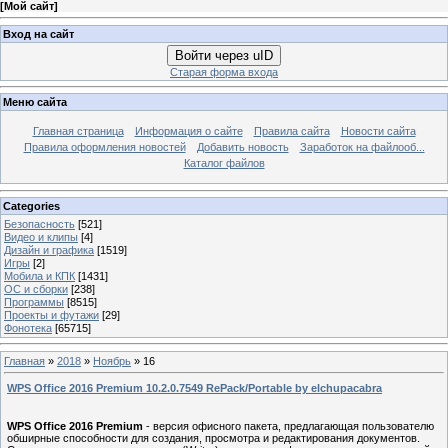
[
Мой сайт
]
Вход на сайт
Войти через uID
Старая форма входа
Меню сайта
Главная страница
Информация о сайте
Правила сайта
Новости сайта
Правила оформления новостей
Добавить новость
Заработок на файлооб...
Каталог файлов
Categories
Безопасность
[521]
Видео и клипы
[4]
Дизайн и графика
[1519]
Игры
[2]
Мобила и КПК
[1431]
ОС и сборки
[238]
Программы
[8515]
Проекты и футажи
[29]
Фонотека
[65715]
Главная
»
2018
»
Ноябрь
»
16
WPS Office 2016 Premium 10.2.0.7549 RePack/Portable by elchupacabra
WPS Office 2016 Premium
- версия офисного пакета, предлагающая пользователю
обширные способности для создания, просмотра и редактирования документов.