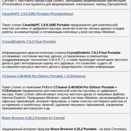
Состоит с текстового процессора (Writer), программы формирования презентаций
(Presentation) и инструмента для формирования электронных таблиц (Spreadsheet).
CleanMyPC 1.9.8.1685 Portable (PortableApps)
Пакет утилит
CleanMyPC 1.9.8.1685 Portable
предназначен для комплексной
очистки системы от цифрового мусора, включая очистку личных данных (следов
работы за компьютером) и оптимизации ключевых узлов системы Windows.
CrystalDiskInfo 7.8.3 Final Portable
Информационно-диагностическая утилита
CrystalDiskInfo 7.8.3 Final Portable
отслеживает состояние жестких дисков, установленных в компьютере
(поддерживающих технологию S.M.A.R.T.), а также производит мониторинг жесткого
диска и дает интегральную оценку его здоровья, что позволяет судить об
оставшемся ресурсе жесткого диска и предотвратить потерю информации.
CCleaner 5.48.6834 Pro Edition Portable + CCEnhancer
Пакет утилит от компании Piriform
CCleaner 5.48.6834 Pro Edition Portable +
CCEnhancer
предназначен для комплексной очистки системы от цифрового
мусора. Пакет утилит обеспечивает очистку жесткого диска от ненужных файлов:
Internet Explorer, Проводника Windows, самой системы Windows, мультимедийных и
офисных приложений, интернет-браузеров, а также очистку системного реестра от
устаревших и ошибочных записей, удаление ненужных приложений, управление
программами автозагрузки и др.
Brave Browser 0.25.2 Portable by Cento8
Защищенный интернет-браузер
Brave Browser 0.25.2 Portable
- на базе Chromium,